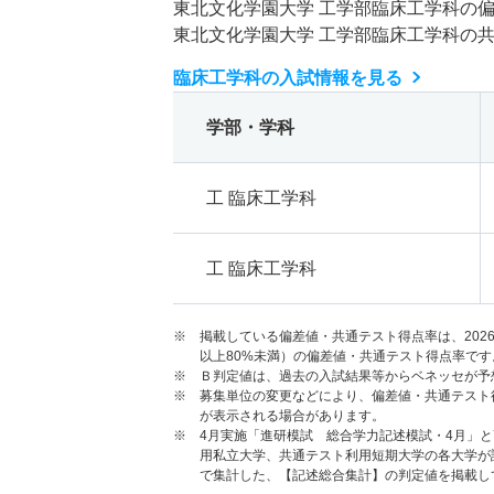
東北文化学園大学 工学部臨床工学科の
東北文化学園大学 工学部臨床工学科の
臨床工学科の入試情報を見る
学部・学科
工 臨床工学科
工 臨床工学科
※ 掲載している偏差値・共通テスト得点率は、202
以上80%未満）の偏差値・共通テスト得点率です
※ Ｂ判定値は、過去の入試結果等からベネッセが予
※ 募集単位の変更などにより、偏差値・共通テスト
が表示される場合があります。
※ 4月実施「進研模試 総合学力記述模試・4月」
用私立大学、共通テスト利用短期大学の各大学が
で集計した、【記述総合集計】の判定値を掲載し