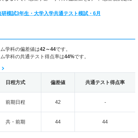
度進研模試3年生・大学入学共通テスト模試・6月
テム学科の偏差値は
42～44
です。
テム学科の共通テスト得点率は
44%
です。
日程方式
偏差値
共通テスト得点率
前期日程
42
-
共・前期
44
44