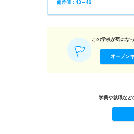
偏差値：43～46
この学校が気にな
オープン
学費や就職など