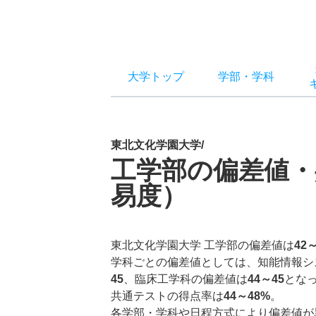
大学トップ
学部
・
学科
東北文化学園大学/
工学部の偏差値・
易度）
東北文化学園大学 工学部の偏差値は
42
学科ごとの偏差値としては、知能情報シ
45
、臨床工学科の偏差値は
44～45
とな
共通テストの得点率は
44～48%
。
各学部・学科や日程方式により偏差値が