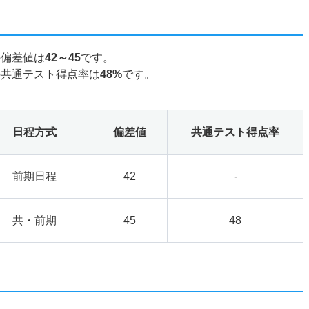
の偏差値は
42～45
です。
の共通テスト得点率は
48%
です。
日程方式
偏差値
共通テスト得点率
前期日程
42
-
共・前期
45
48