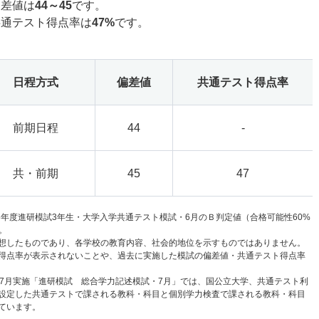
偏差値は
44～45
です。
共通テスト得点率は
47%
です。
日程方式
偏差値
共通テスト得点率
前期日程
44
-
共・前期
45
47
6年度進研模試3年生・大学入学共通テスト模試・6月のＢ判定値（合格可能性60%
。
想したものであり、各学校の教育内容、社会的地位を示すものではありません。
得点率が表示されないことや、過去に実施した模試の偏差値・共通テスト得点率
と7月実施「進研模試 総合学力記述模試・7月」では、国公立大学、共通テスト利
設定した共通テストで課される教科・科目と個別学力検査で課される教科・科目
ています。