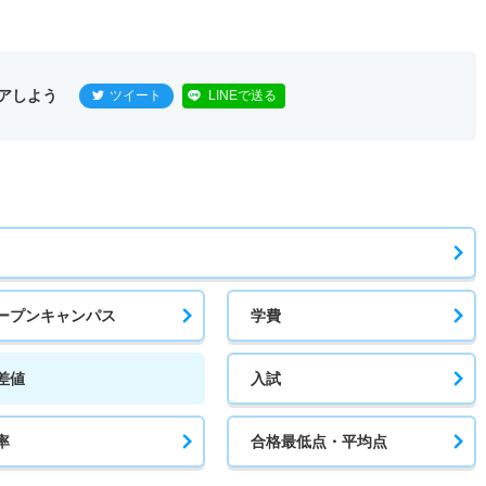
アしよう
ツイート
LINEで送る
ープンキャンパス
学費
差値
入試
率
合格最低点・平均点