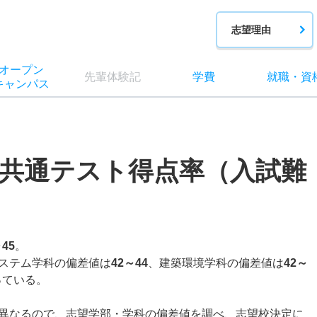
志望理由
オー
プン
先輩
体験記
学費
就職
・
資
キャン
パス
共通テスト得点率（入試難
～45
。
ステム学科の偏差値は
42～44
、建築環境学科の偏差値は
42～
っている。
異なるので、志望学部・学科の偏差値を調べ、志望校決定に