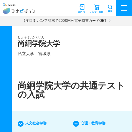
マナビジョン
検索
ログイン
パンフ・願書
【注目!】パンフ請求で2000円分電子図書カードGET
しょうけいがくいん
尚絅学院大学
私立大学
宮城県
尚絅学院大学の共通テスト
の入試
人文社会学群
心理・教育学群