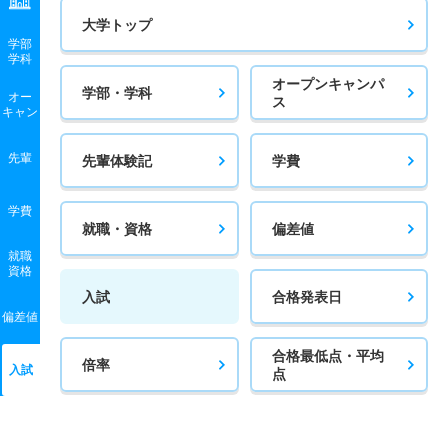
大学トップ
学部
学科
オープンキャンパ
学部・学科
オー
ス
キャン
先輩
先輩体験記
学費
学費
就職・資格
偏差値
就職
資格
入試
合格発表日
偏差値
合格最低点・平均
倍率
入試
点