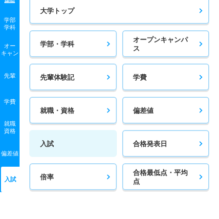
大学トップ
学部
学科
オープンキャンパ
学部・学科
オー
ス
キャン
先輩
先輩体験記
学費
学費
就職・資格
偏差値
就職
資格
入試
合格発表日
偏差値
合格最低点・平均
倍率
入試
点