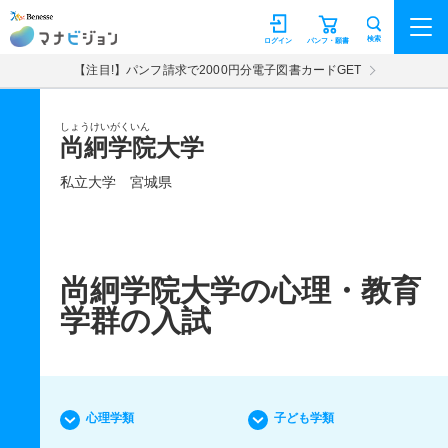
マナビジョン
検索
ログイン
パンフ・願書
【注目!】パンフ請求で2000円分電子図書カードGET
しょうけいがくいん
尚絅学院大学
私立大学
宮城県
尚絅学院大学の心理・教育
学群の入試
心理学類
子ども学類