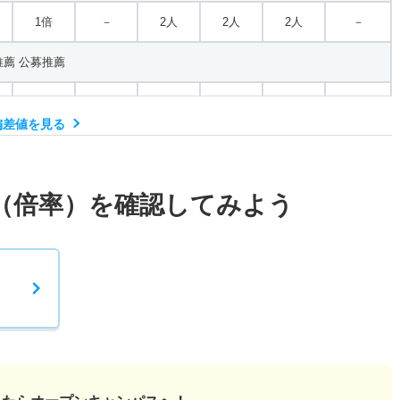
1倍
－
2人
2人
2人
－
薦 公募推薦
1倍
1倍
3人
3人
3人
－
偏差値を見る
般 Ⅰ期
2.40倍
1倍
31人
31人
13人
44
（倍率）を確認してみよう
般 Ⅱ期
1.80倍
1倍
17人
11人
6人
－
般 共テ Ⅰ期
14.50倍
1.10倍
29人
29人
2人
48.10
般 ニ Ⅱ期