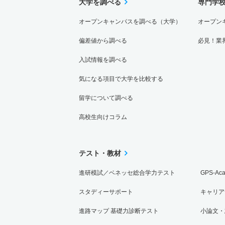
大学を調べる
専門学
オープンキャンパスを調べる（大学）
オープン
偏差値から調べる
必見！業
入試情報を調べる
気になる項目で大学を比較する
留学について調べる
高校生向けコラム
テスト・教材
進研模試／ベネッセ総合学力テスト
GPS-Ac
スタディーサポート
キャリア
進路マップ 基礎力診断テスト
小論文・