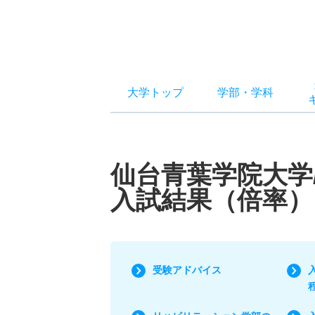
大学トップ
学部
・
学科
仙台青葉学院大学
入試結果（倍率）
受験アドバイス