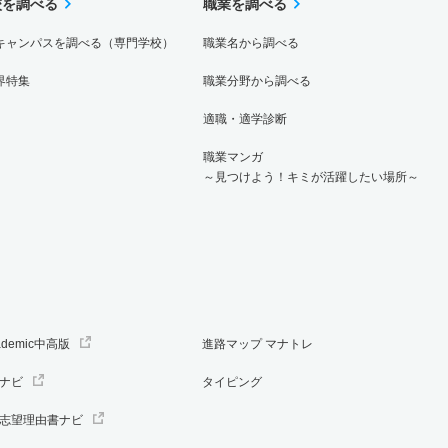
校を調べる
職業を調べる
キャンパスを調べる（専門学校）
職業名から調べる
界特集
職業分野から調べる
適職・適学診断
職業マンガ
～見つけよう！キミが活躍したい場所～
ademic中高版
進路マップ マナトレ
ナビ
タイピング
志望理由書ナビ