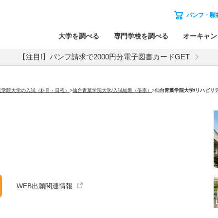
パンフ・願
大学を調べる
専門学校を調べる
オーキャン
【注目!】パンフ請求で2000円分電子図書カードGET
葉学院大学の入試（科目・日程）
>
仙台青葉学院大学/入試結果（倍率）
>
仙台青葉学院大学
/リハビリ
WEB出願関連情報