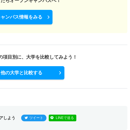
ったら
オープンキャンパスへ！
3.30倍
1倍
13人
10人
3人
－
キャンパス情報をみる
般 ニ Ⅲ期
1倍
－
1人
1人
1人
－
薦 公募推薦
の項目別に、
大学を比較してみよう！
1.80倍
1.10倍
16人
16人
9人
－
他の大学と比較する
アしよう
ツイート
LINEで送る