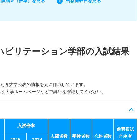
入試結果（倍率）を見る
合格発表日を見る
ハビリテーション学部の入試結果
した各大学公表の情報を元に作成しています。
必ず大学ホームページなどで詳細を確認してください。
入試倍率
進研模試
志願者数
受験者数
合格者数
合格者
2025
2024