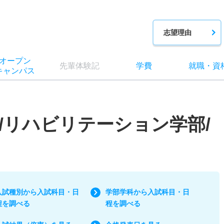
志望理由
オー
プン
先輩
体験記
学費
就職
・
資
キャン
パス
/リハビリテーション学部/
入試種別から入試科目・日
学部学科から入試科目・日
程を調べる
程を調べる