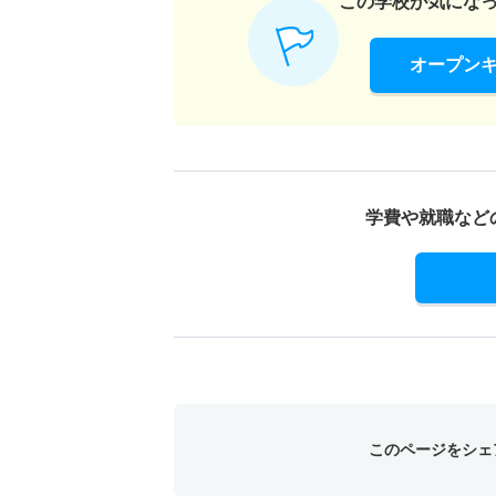
この学校が気にな
1人
オープン
リハビリテーション学科／理学療法学専攻 一
若干名
リハビリテーション学科／理学療法学専攻 推
学費や就職など
8人
このページをシェ