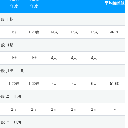
平均偏差値
年度
年度
般 Ⅰ期
1倍
1.20倍
14人
13人
13人
46.30
般 Ⅱ期
1倍
1倍
4人
4人
4人
－
般 共テ Ⅰ期
1.20倍
1.30倍
7人
7人
6人
51.60
般 ニ Ⅱ期
1倍
1倍
1人
1人
1人
－
般 ニ Ⅲ期