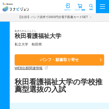
マナビジョン
検索
ログイン
パンフ・願書
【注目!】パンフ請求で2000円分電子図書カードGET
あきたかんごふくし
秋田看護福祉大学
私立大学
秋田県
パンフ・願書取り寄せ
WEB出願関連情報
秋田看護福祉大学の学校推
薦型選抜の入試