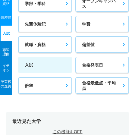
オープンキャンパ
学部・学科
資格
ス
偏差値
先輩体験記
学費
入試
就職・資格
偏差値
志望
理由
入試
合格発表日
イチ
オシ
卒業後
合格最低点・平均
倍率
の進路
点
最近見た大学
この機能をOFF