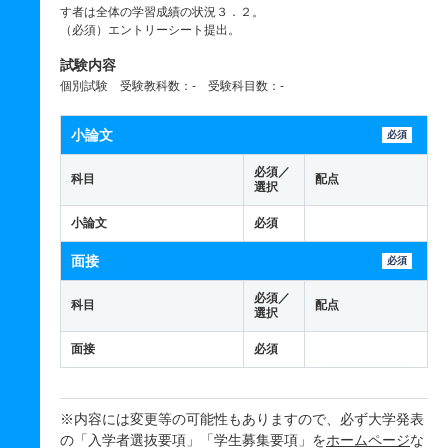
す者は全体の学習成績の状況３．２。
（必須）エントリーシート提出。
試験内容
個別試験 受験教科数：- 受験科目数：-
小論文
必須
必須／
科目
配点
選択
小論文
必須
面接
必須
必須／
科目
配点
選択
面接
必須
※内容には変更等の可能性もありますので、必ず大学発表
の「入学者選抜要項」「学生募集要項」を
ホームページ
な