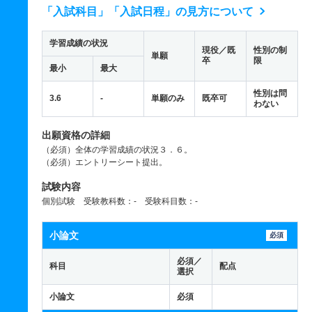
「入試科目」「入試日程」の見方について
学習成績の状況
現役／既
性別の制
単願
卒
限
最小
最大
性別は問
3.6
-
単願のみ
既卒可
わない
出願資格の詳細
（必須）全体の学習成績の状況３．６。
（必須）エントリーシート提出。
試験内容
個別試験 受験教科数：- 受験科目数：-
小論文
必須
必須／
科目
配点
選択
小論文
必須