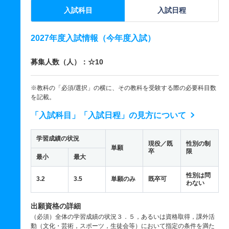
入試科目
入試日程
2027年度入試情報（今年度入試）
募集人数（人）：☆10
※教科の「必須/選択」の横に、その教科を受験する際の必要科目数
を記載。
「入試科目」「入試日程」の見方について
学習成績の状況
現役／既
性別の制
単願
卒
限
最小
最大
性別は問
3.2
3.5
単願のみ
既卒可
わない
出願資格の詳細
（必須）全体の学習成績の状況３．５，あるいは資格取得，課外活
動（文化・芸術，スポーツ，生徒会等）において指定の条件を満た