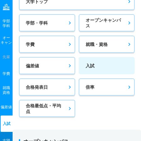
大学トップ
オープンキャンパ
学部
学部・学科
ス
学科
オー
キャン
学費
就職・資格
先輩
偏差値
入試
学費
合格発表日
倍率
就職
資格
合格最低点・平均
偏差値
点
入試
志望