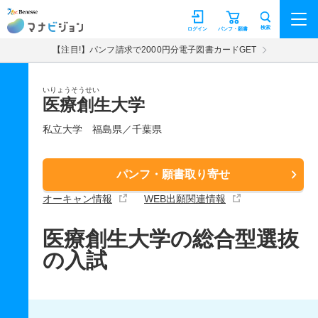
マナビジョン
検索
ログイン
パンフ・願書
【注目!】パンフ請求で2000円分電子図書カードGET
いりょうそうせい
医療創生大学
私立大学
福島県／千葉県
パンフ・願書取り寄せ
オーキャン情報
WEB出願関連情報
医療創生大学の総合型選抜
の入試