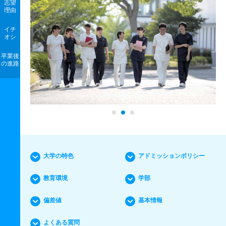
志望
理由
イチ
オシ
卒業後
の進路
大学の特色
アドミッションポリシー
教育環境
学部
偏差値
基本情報
よくある質問