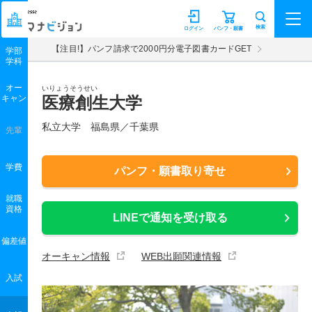
マナビジョン
検索
ログイン
パンフ・願書
【注目!】パンフ請求で2000円分電子図書カードGET
学部
学科
オー
いりょうそうせい
キャン
医療創生大学
私立大学 福島県／千葉県
先輩
学費
パンフ・願書取り寄せ
就職
資格
LINEで通知を受け取る
偏差値
オーキャン情報
WEB出願関連情報
入試