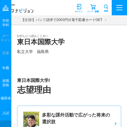
マナビジョン
検索
ログイン
パンフ・願書
【注目!】パンフ請求で2000円分電子図書カードGET
学部
学科
オー
ひがしにっぽんこくさい
キャン
東日本国際大学
私立大学 福島県
先輩
学費
東日本国際大学/
就職
資格
志望理由
偏差値
入試
多彩な課外活動で広がった将来の
選択肢