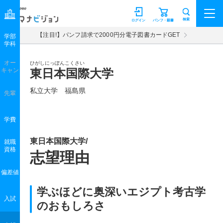
マナビジョン
検索
ログイン
パンフ・願書
【注目!】パンフ請求で2000円分電子図書カードGET
学部
学科
オー
ひがしにっぽんこくさい
キャン
東日本国際大学
私立大学 福島県
先輩
学費
東日本国際大学/
就職
資格
志望理由
偏差値
学ぶほどに奥深いエジプト考古学
入試
のおもしろさ