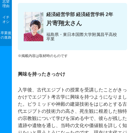
志望
理由
経済経営学部 経済経営学科 2年
イチ
オシ
片寄翔太さん
卒業後
福島県・東日本国際大学附属昌平高校
の進路
卒業
※掲載内容は取材時のものです
興味を持ったきっかけ
入学後、古代エジプトの授業を受講したことがきっ
かけでエジプト考古学に興味を持つようになりまし
た。ピラミッドや神殿の建築技術をはじめとする古
代エジプトの技術力の高さ、死生観に根差した独特
の宗教観について学びを深める中で、彼らが残した
遺跡や遺物を通し、当時の文化や価値観を詳しく知
りたいと思うようになったのです。現在は古代エジ