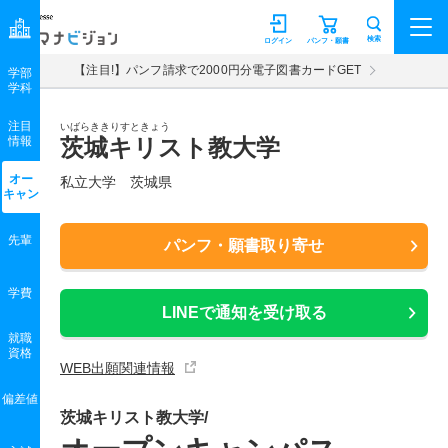
マナビジョン
検索
ログイン
パンフ・願書
【注目!】パンフ請求で2000円分電子図書カードGET
学部
学科
注目
いばらききりすときょう
情報
茨城キリスト教大学
オー
私立大学 茨城県
キャン
先輩
パンフ・願書取り寄せ
学費
LINEで通知を受け取る
就職
資格
WEB出願関連情報
偏差値
茨城キリスト教大学/