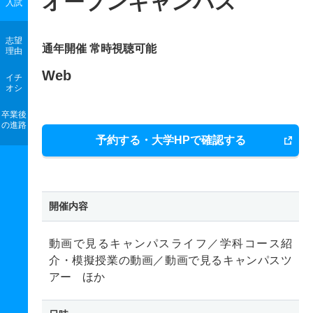
オープンキャンパス
入試
志望
通年開催 常時視聴可能
理由
Web
イチ
オシ
卒業後
の進路
予約する・大学HPで確認する
開催内容
動画で見るキャンパスライフ／学科コース紹
介・模擬授業の動画／動画で見るキャンパスツ
アー ほか