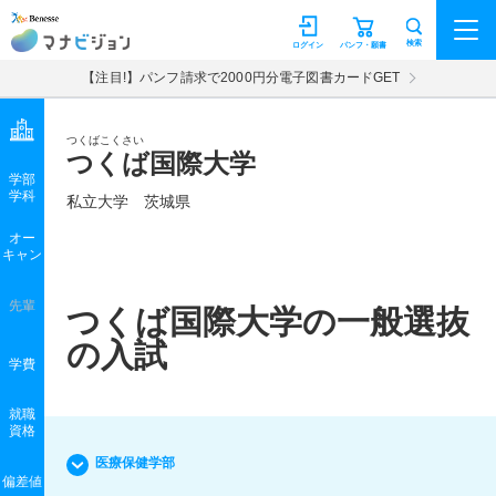
マナビジョン
検索
ログイン
パンフ・願書
【注目!】パンフ請求で2000円分電子図書カードGET
つくばこくさい
つくば国際大学
学部
学科
私立大学
茨城県
オー
キャン
先輩
つくば国際大学の一般選抜
の入試
学費
就職
資格
医療保健学部
偏差値