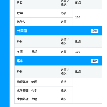
必須／
科目
配点
選択
数学Ⅰ
必須
100
数学A
必須
外国語
必須
必須／
科目
配点
選択
英語
英語
必須
100
理科
選択
必須／
科目
配点
選択
物理基礎・物理
選択
化学基礎・化学
選択
生物基礎・生物
選択