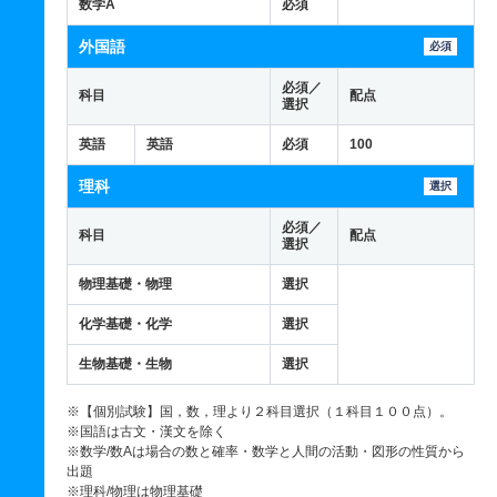
数学A
必須
外国語
必須
必須／
科目
配点
選択
英語
英語
必須
100
理科
選択
必須／
科目
配点
選択
物理基礎・物理
選択
化学基礎・化学
選択
生物基礎・生物
選択
※【個別試験】国，数，理より２科目選択（１科目１００点）。
※国語は古文・漢文を除く
※数学/数Aは場合の数と確率・数学と人間の活動・図形の性質から
出題
※理科/物理は物理基礎