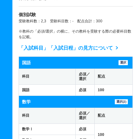
個別試験
受験教科数：2,3 受験科目数：- 配点合計：300
※教科の「必須/選択」の横に、その教科を受験する際の必要科目数
を記載。
「入試科目」「入試日程」の見方について
国語
選択
必須／
科目
配点
選択
国語
必須
100
数学
選択(2)
必須／
科目
配点
選択
数学Ⅰ
必須
100