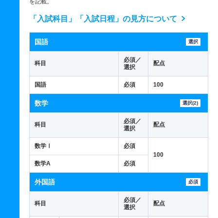
を記載。
「入試科目」「入試日程」の見方について
国語
選択
必須／
科目
配点
選択
国語
必須
100
数学
選択(2)
必須／
科目
配点
選択
数学Ⅰ
必須
100
数学A
必須
外国語
必須
必須／
科目
配点
選択