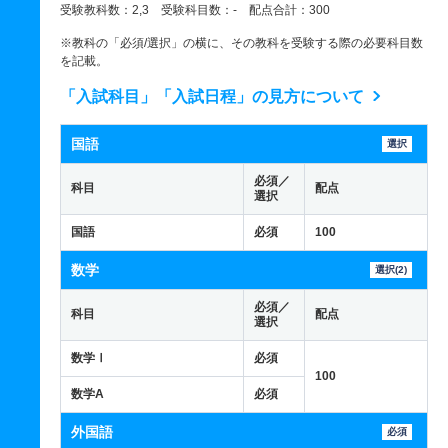
受験教科数：2,3 受験科目数：- 配点合計：300
※教科の「必須/選択」の横に、その教科を受験する際の必要科目数
を記載。
「入試科目」「入試日程」の見方について
国語
選択
必須／
科目
配点
選択
国語
必須
100
数学
選択(2)
必須／
科目
配点
選択
数学Ⅰ
必須
100
数学A
必須
外国語
必須