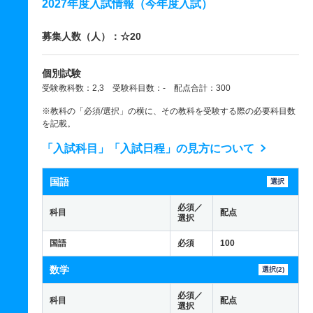
2027年度入試情報（今年度入試）
募集人数（人）：☆20
個別試験
受験教科数：2,3 受験科目数：- 配点合計：300
※教科の「必須/選択」の横に、その教科を受験する際の必要科目数
を記載。
「入試科目」「入試日程」の見方について
国語
選択
必須／
科目
配点
選択
国語
必須
100
数学
選択(2)
必須／
科目
配点
選択