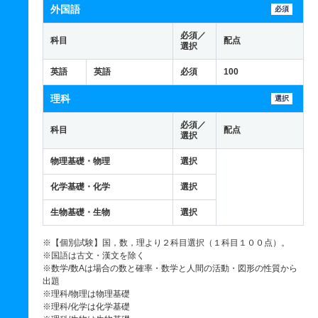
外国語
必須
必須／
科目
配点
選択
英語
英語
必須
100
理科
選択
必須／
科目
配点
選択
物理基礎・物理
選択
化学基礎・化学
選択
生物基礎・生物
選択
※【個別試験】国，数，理より２科目選択（１科目１００点）。
※国語は古文・漢文を除く
※数学/数Aは場合の数と確率・数学と人間の活動・図形の性質から
出題
※理科/物理は物理基礎
※理科/化学は化学基礎