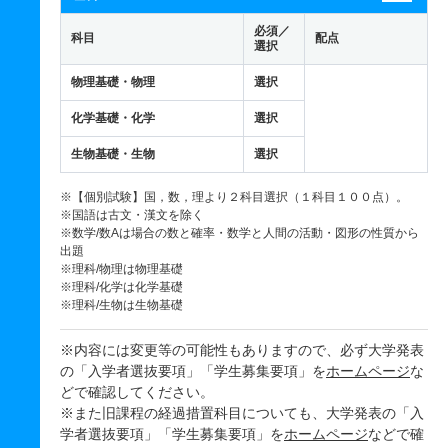
必須／
科目
配点
選択
物理基礎・物理
選択
化学基礎・化学
選択
生物基礎・生物
選択
※【個別試験】国，数，理より２科目選択（１科目１００点）。
※国語は古文・漢文を除く
※数学/数Aは場合の数と確率・数学と人間の活動・図形の性質から
出題
※理科/物理は物理基礎
※理科/化学は化学基礎
※理科/生物は生物基礎
※内容には変更等の可能性もありますので、必ず大学発表
の「入学者選抜要項」「学生募集要項」を
ホームページ
な
どで確認してください。
※また旧課程の経過措置科目についても、大学発表の「入
学者選抜要項」「学生募集要項」を
ホームページ
などで確