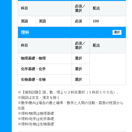
必須／
科目
配点
選択
英語
英語
必須
100
理科
選択
必須／
科目
配点
選択
物理基礎・物理
選択
化学基礎・化学
選択
生物基礎・生物
選択
※【個別試験】国，数，理より２科目選択（１科目１００点）。
※国語は古文・漢文を除く
※数学/数Aは場合の数と確率・数学と人間の活動・図形の性質から
出題
※理科/物理は物理基礎
※理科/化学は化学基礎
※理科/生物は生物基礎