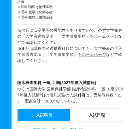
出題
※理科/物理は物理基礎
※理科/化学は化学基礎
※理科/生物は生物基礎
※内容には変更等の可能性もありますので、必ず大学発表
の「入学者選抜要項」「学生募集要項」を
ホームページ
な
どで確認してください。
※また旧課程の経過措置科目についても、大学発表の「入
学者選抜要項」「学生募集要項」を
ホームページ
などで確
認してください。
臨床検査学科 一般 １期(2027年度入試情報)
つくば国際大学 医療保健学部 臨床検査学科 一般 １期(202
7年度入試情報)の個別試験の入試科目は、受験教科数：2,
3 配点合計：300となっている。
入試科目
入試日程