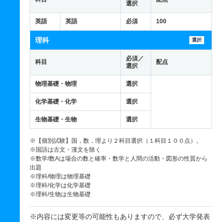
選択
英語
英語
必須
100
理科
選択
必須／
科目
配点
選択
物理基礎・物理
選択
化学基礎・化学
選択
生物基礎・生物
選択
※【個別試験】国，数，理より２科目選択（１科目１００点）。
※国語は古文・漢文を除く
※数学/数Aは場合の数と確率・数学と人間の活動・図形の性質から
出題
※理科/物理は物理基礎
※理科/化学は化学基礎
※理科/生物は生物基礎
※内容には変更等の可能性もありますので、必ず大学発表