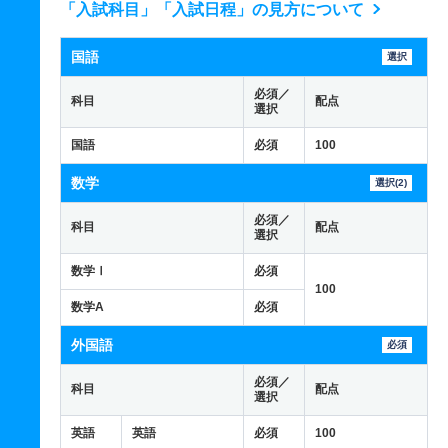
「入試科目」「入試日程」の見方について
国語
選択
必須／
科目
配点
選択
国語
必須
100
数学
選択(2)
必須／
科目
配点
選択
数学Ⅰ
必須
100
数学A
必須
外国語
必須
必須／
科目
配点
選択
英語
英語
必須
100