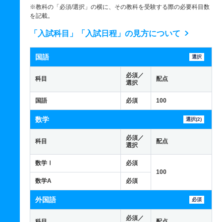
※教科の「必須/選択」の横に、その教科を受験する際の必要科目数
を記載。
「入試科目」「入試日程」の見方について
国語
選択
必須／
科目
配点
選択
国語
必須
100
数学
選択(2)
必須／
科目
配点
選択
数学Ⅰ
必須
100
数学A
必須
外国語
必須
必須／
科目
配点