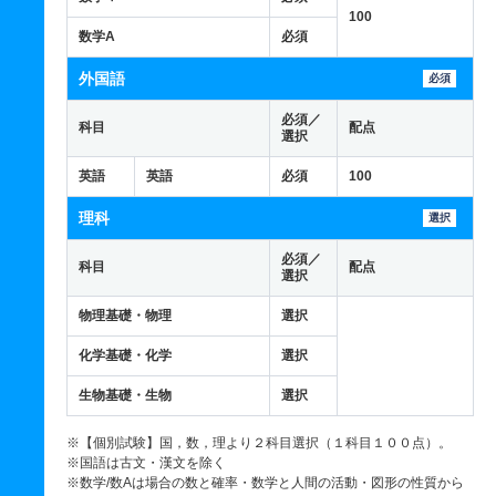
100
数学A
必須
外国語
必須
必須／
科目
配点
選択
英語
英語
必須
100
理科
選択
必須／
科目
配点
選択
物理基礎・物理
選択
化学基礎・化学
選択
生物基礎・生物
選択
※【個別試験】国，数，理より２科目選択（１科目１００点）。
※国語は古文・漢文を除く
※数学/数Aは場合の数と確率・数学と人間の活動・図形の性質から