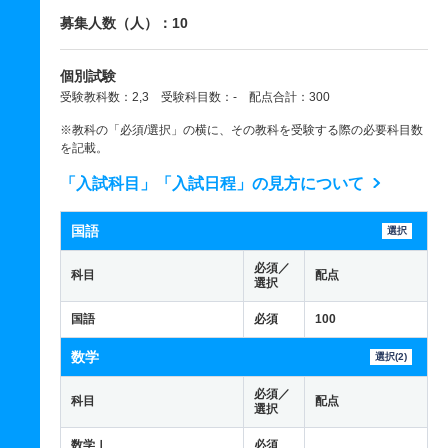
募集人数（人）：10
個別試験
受験教科数：2,3 受験科目数：- 配点合計：300
※教科の「必須/選択」の横に、その教科を受験する際の必要科目数
を記載。
「入試科目」「入試日程」の見方について
国語
選択
必須／
科目
配点
選択
国語
必須
100
数学
選択(2)
必須／
科目
配点
選択
数学Ⅰ
必須