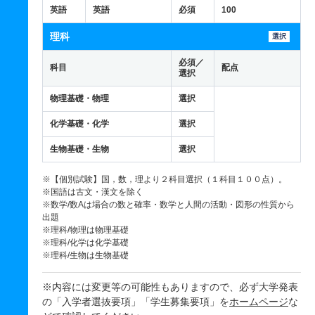
英語
英語
必須
100
理科
選択
必須／
科目
配点
選択
物理基礎・物理
選択
化学基礎・化学
選択
生物基礎・生物
選択
※【個別試験】国，数，理より２科目選択（１科目１００点）。
※国語は古文・漢文を除く
※数学/数Aは場合の数と確率・数学と人間の活動・図形の性質から
出題
※理科/物理は物理基礎
※理科/化学は化学基礎
※理科/生物は生物基礎
※内容には変更等の可能性もありますので、必ず大学発表
の「入学者選抜要項」「学生募集要項」を
ホームページ
な