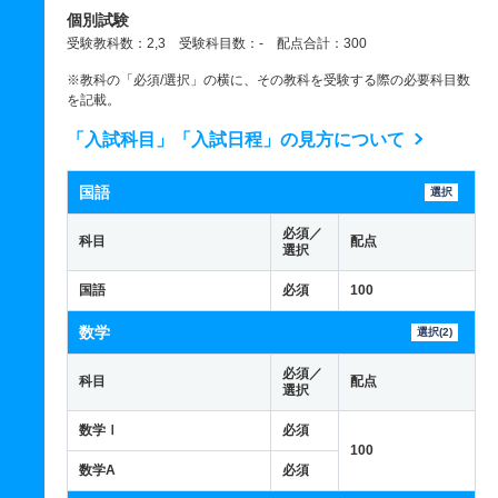
個別試験
受験教科数：2,3 受験科目数：- 配点合計：300
※教科の「必須/選択」の横に、その教科を受験する際の必要科目数
を記載。
「入試科目」「入試日程」の見方について
国語
選択
必須／
科目
配点
選択
国語
必須
100
数学
選択(2)
必須／
科目
配点
選択
数学Ⅰ
必須
100
数学A
必須