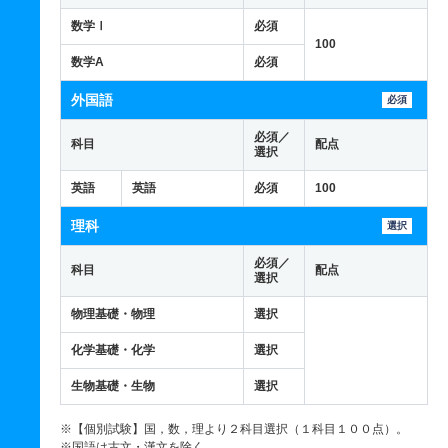
数学Ⅰ
必須
100
数学A
必須
外国語
必須
必須／
科目
配点
選択
英語
英語
必須
100
理科
選択
必須／
科目
配点
選択
物理基礎・物理
選択
化学基礎・化学
選択
生物基礎・生物
選択
※【個別試験】国，数，理より２科目選択（１科目１００点）。
※国語は古文・漢文を除く