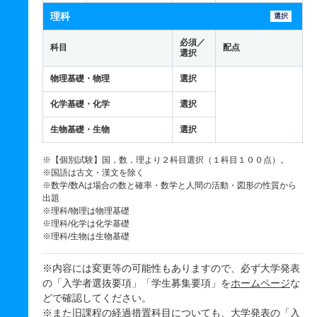
理科
選択
必須／
科目
配点
選択
物理基礎・物理
選択
化学基礎・化学
選択
生物基礎・生物
選択
※【個別試験】国，数，理より２科目選択（１科目１００点）。
※国語は古文・漢文を除く
※数学/数Aは場合の数と確率・数学と人間の活動・図形の性質から
出題
※理科/物理は物理基礎
※理科/化学は化学基礎
※理科/生物は生物基礎
※内容には変更等の可能性もありますので、必ず大学発表
の「入学者選抜要項」「学生募集要項」を
ホームページ
な
どで確認してください。
※また旧課程の経過措置科目についても、大学発表の「入