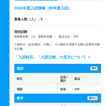
2026年度入試情報（昨年度入試）
募集人数（人）：5
個別試験
受験教科数：2,3 受験科目数：- 配点合計：300
※教科の「必須/選択」の横に、その教科を受験する際の必要科目数
を記載。
「入試科目」「入試日程」の見方について
国語
選択
必須／
科目
配点
選択
国語
必須
100
数学
選択(2)