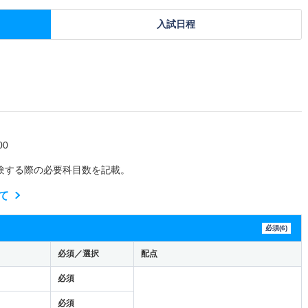
入試日程
0
験する際の必要科目数を記載。
て
必須(6)
必須／選択
配点
必須
必須