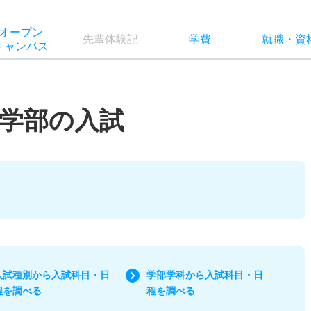
オー
プン
先輩
体験記
学費
就職
・
資
キャン
パス
学部の入試
入試種別から入試科目・日
学部学科から入試科目・日
程を調べる
程を調べる