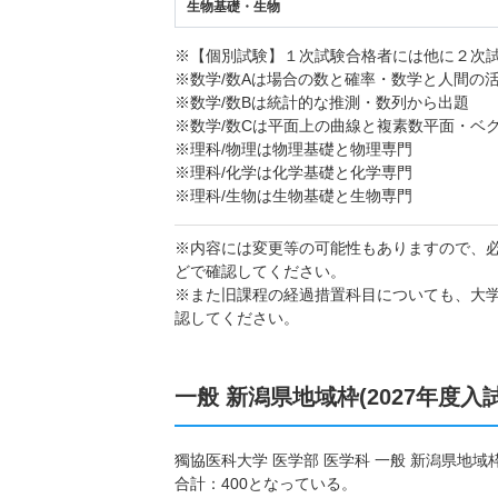
生物基礎・生物
※【個別試験】１次試験合格者には他に２次
※数学/数Aは場合の数と確率・数学と人間の
※数学/数Bは統計的な推測・数列から出題
※数学/数Cは平面上の曲線と複素数平面・ベ
※理科/物理は物理基礎と物理専門
※理科/化学は化学基礎と化学専門
※理科/生物は生物基礎と生物専門
※内容には変更等の可能性もありますので、
どで確認してください。
※また旧課程の経過措置科目についても、大
認してください。
一般 新潟県地域枠(2027年度入
獨協医科大学 医学部 医学科 一般 新潟県地域
合計：400となっている。