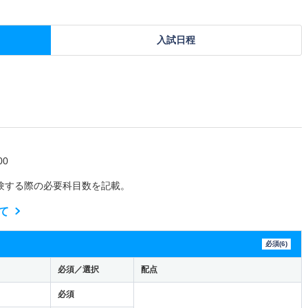
入試日程
0
験する際の必要科目数を記載。
て
必須(6)
必須／選択
配点
必須