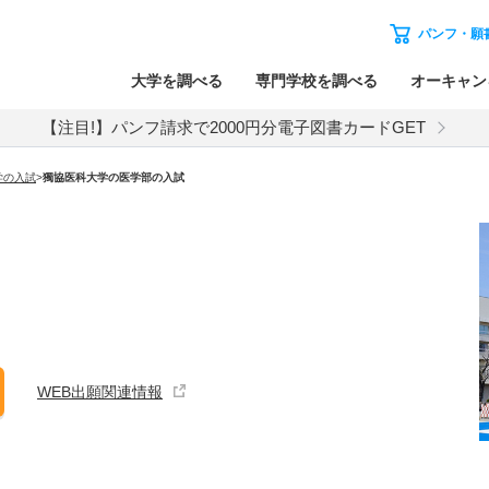
パンフ・願
大学を調べる
専門学校を調べる
オーキャン
【注目!】パンフ請求で2000円分電子図書カードGET
学
の入試
>
獨協医科大学
の
医学部の入試
WEB出願関連情報