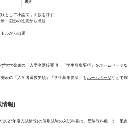
選択
試験として小論文，面接を課す。
活動・図形の性質から出題
クトルから出題
必ず大学発表の「入学者選抜要項」「学生募集要項」を
ホームページ
な
学発表の「入学者選抜要項」「学生募集要項」を
ホームページ
などで確
試情報)
枠(2027年度入試情報)の個別試験の入試科目は、受験教科数：3 配点