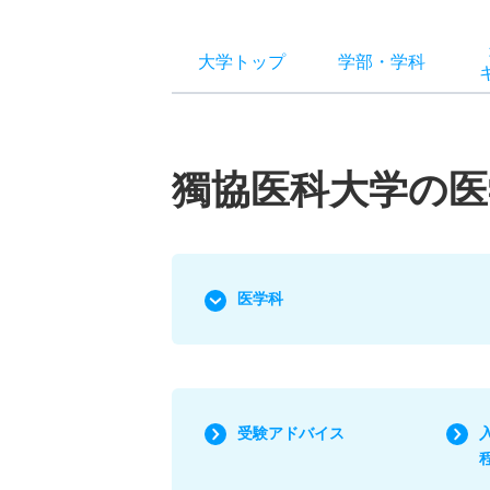
大学トップ
学部
・
学科
獨協医科大学の医
医学科
受験アドバイス