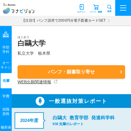
マナビジョン
検索
ログイン
パンフ・願書
【注目!】パンフ請求で2000円分電子図書カードGET
はくおう
白鷗大学
学部
学科
私立大学
栃木県
オー
キャン
パンフ・願書取り寄せ
先輩
WEB出願関連情報
学費
一般選抜対策レポート
就職
資格
白鷗大
教育学部
発達科学科
2024年度
KM 先輩のレポート
偏差値