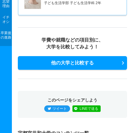
志望
子ども生活学部 子ども生活学科 2年
理由
イチ
オシ
卒業後
の進路
学費や就職などの項目別に、
大学を比較してみよう！
他の大学と比較する
このページをシェアしよう
ツイート
LINEで送る