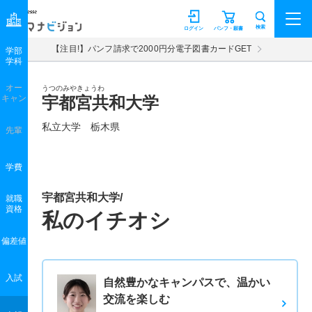
マナビジョン
検索
ログイン
パンフ・願書
【注目!】パンフ請求で2000円分電子図書カードGET
学部
学科
オー
うつのみやきょうわ
キャン
宇都宮共和大学
私立大学 栃木県
先輩
学費
宇都宮共和大学/
就職
資格
私のイチオシ
偏差値
入試
自然豊かなキャンパスで、温かい
交流を楽しむ