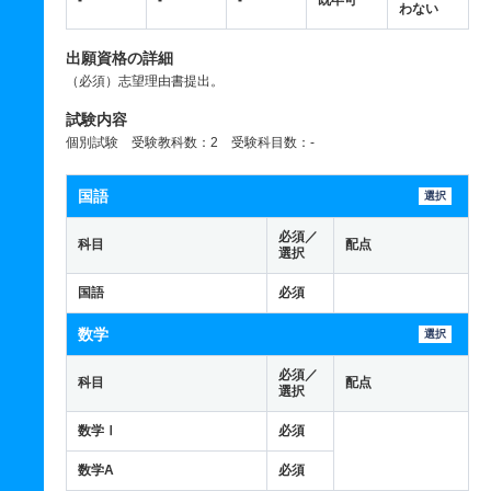
-
-
-
既卒可
わない
出願資格の詳細
（必須）志望理由書提出。
試験内容
個別試験 受験教科数：2 受験科目数：-
国語
選択
必須／
科目
配点
選択
国語
必須
数学
選択
必須／
科目
配点
選択
数学Ⅰ
必須
数学A
必須