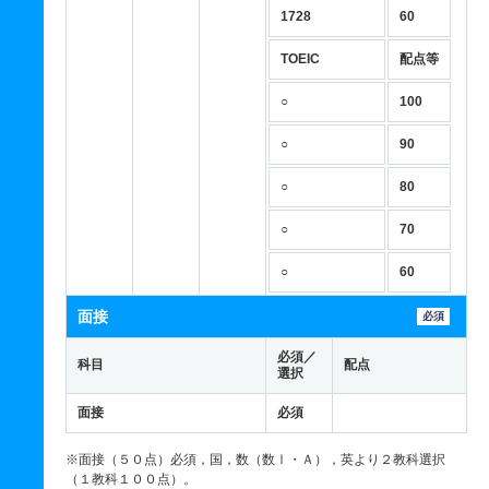
1728
60
TOEIC
配点等
○
100
○
90
○
80
○
70
○
60
面接
必須
必須／
科目
配点
選択
面接
必須
※面接（５０点）必須，国，数（数Ⅰ・Ａ），英より２教科選択
（１教科１００点）。