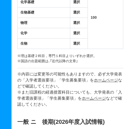
化学基礎
選択
生物基礎
選択
100
物理
選択
化学
選択
生物
選択
※理は基礎２科目，専門１科目よりいずれか選択。
※国語の出題範囲は､｢近代以降の文章｣
※内容には変更等の可能性もありますので、必ず大学発表
の「入学者選抜要項」「学生募集要項」を
ホームページ
な
どで確認してください。
※また旧課程の経過措置科目についても、大学発表の「入
学者選抜要項」「学生募集要項」を
ホームページ
などで確
認してください。
一般 ニ 後期(2026年度入試情報)