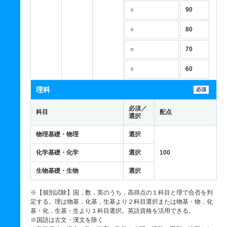
○
90
○
80
○
70
○
60
理科
必須
必須／
科目
配点
選択
物理基礎・物理
選択
化学基礎・化学
選択
100
生物基礎・生物
選択
※【個別試験】国，数，英のうち，高得点の１科目と理で合否を判
定する。理は物基，化基，生基より２科目選択または物基・物，化
基・化，生基・生より１科目選択。英語資格を活用できる。
※国語は古文・漢文を除く