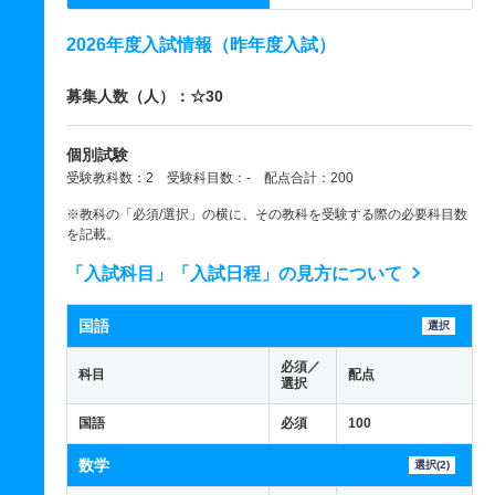
2026年度入試情報（昨年度入試）
募集人数（人）：☆30
個別試験
受験教科数：2 受験科目数：- 配点合計：200
※教科の「必須/選択」の横に、その教科を受験する際の必要科目数
を記載。
「入試科目」「入試日程」の見方について
国語
選択
必須／
科目
配点
選択
国語
必須
100
数学
選択(2)