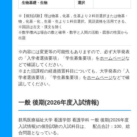
生物基礎・生物
選択
※【個別試験】理は物基，化基，生基より２科目選択または物基・
物，化基・化，生基・生より１科目選択。英語資格を活用できる。
※国語は古文・漢文を除く
※数学/数Aは場合の数と確率・数学と人間の活動・図形の性質から
出題
※内容には変更等の可能性もありますので、必ず大学発表
の「入学者選抜要項」「学生募集要項」を
ホームページ
な
どで確認してください。
※また旧課程の経過措置科目についても、大学発表の「入
学者選抜要項」「学生募集要項」を
ホームページ
などで確
認してください。
一般 後期(2026年度入試情報)
群馬医療福祉大学 看護学部 看護学科 一般 後期(2026年度
入試情報)の個別試験の入試科目は、 配点合計：100、総
合問題となっている。