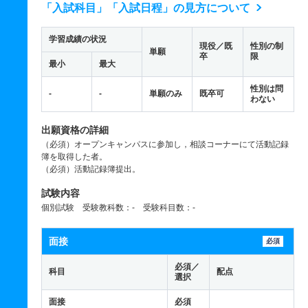
「入試科目」「入試日程」の見方について
学習成績の状況
現役／既
性別の制
単願
卒
限
最小
最大
性別は問
-
-
単願のみ
既卒可
わない
出願資格の詳細
（必須）オープンキャンパスに参加し，相談コーナーにて活動記録
簿を取得した者。
（必須）活動記録簿提出。
試験内容
個別試験 受験教科数：- 受験科目数：-
面接
必須
必須／
科目
配点
選択
面接
必須