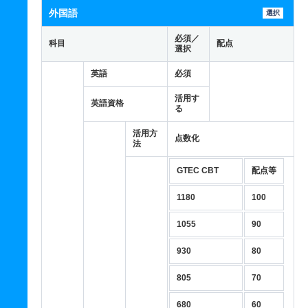
外国語
選択
必須／
科目
配点
選択
英語
必須
活用す
英語資格
る
活用方
点数化
法
GTEC CBT
配点等
1180
100
1055
90
930
80
805
70
680
60