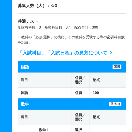
募集人数（人）：☆3
共通テスト
受験教科数：3 受験科目数：3,4 配点合計：300
※教科の「必須/選択」の横に、その教科を受験する際の必要科目数
を記載。
「入試科目」「入試日程」の見方について
国語
選択
必須／
科目
配点
選択
国語
必須
100
数学
選択(1)
必須／
科目
配点
選択
数学Ⅰ
選択