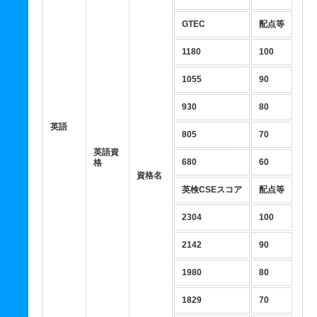
GTEC
配点等
1180
100
1055
90
930
80
英語
805
70
英語資
680
60
格
資格名
英検CSEスコア
配点等
2304
100
2142
90
1980
80
1829
70