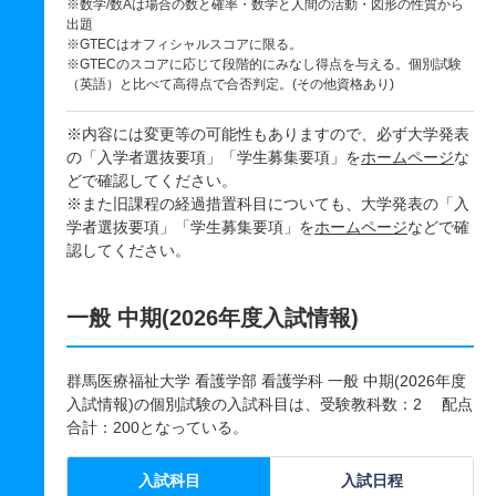
※数学/数Aは場合の数と確率・数学と人間の活動・図形の性質から
出題
※GTECはオフィシャルスコアに限る。
※GTECのスコアに応じて段階的にみなし得点を与える。個別試験
（英語）と比べて高得点で合否判定。(その他資格あり)
※内容には変更等の可能性もありますので、必ず大学発表
の「入学者選抜要項」「学生募集要項」を
ホームページ
な
どで確認してください。
※また旧課程の経過措置科目についても、大学発表の「入
学者選抜要項」「学生募集要項」を
ホームページ
などで確
認してください。
一般 中期(2026年度入試情報)
群馬医療福祉大学 看護学部 看護学科 一般 中期(2026年度
入試情報)の個別試験の入試科目は、受験教科数：2 配点
合計：200となっている。
入試科目
入試日程