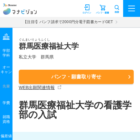
マナビジョン
検索
ログイン
パンフ・願書
【注目!】パンフ請求で2000円分電子図書カードGET
ぐんまいりょうふくし
群馬医療福祉大学
学部
学科
私立大学
群馬県
オー
キャン
パンフ・願書取り寄せ
先輩
WEB出願関連情報
群馬医療福祉大学の看護学
学費
部の入試
就職
資格
偏差値