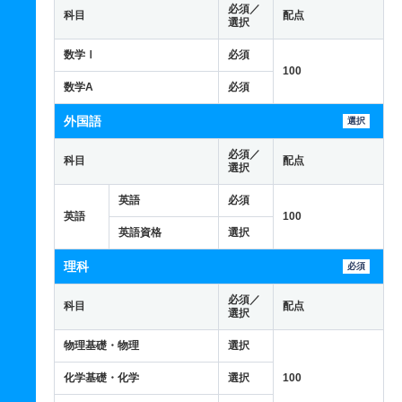
必須／
科目
配点
選択
数学Ⅰ
必須
100
数学A
必須
外国語
選択
必須／
科目
配点
選択
英語
必須
英語
100
英語資格
選択
理科
必須
必須／
科目
配点
選択
物理基礎・物理
選択
化学基礎・化学
選択
100