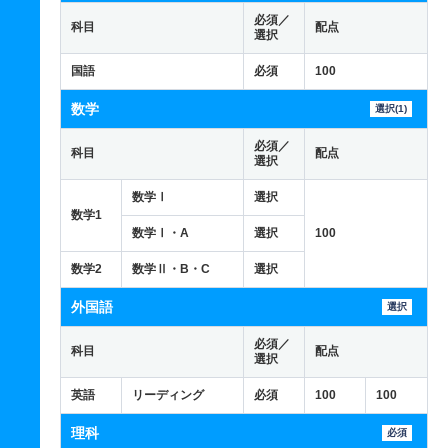
必須／
科目
配点
選択
国語
必須
100
数学
選択(1)
必須／
科目
配点
選択
数学Ⅰ
選択
数学1
数学Ⅰ・A
選択
100
数学2
数学Ⅱ・B・C
選択
外国語
選択
必須／
科目
配点
選択
英語
リーディング
必須
100
100
理科
必須