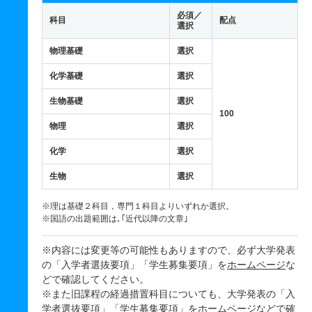
必須／
科目
配点
選択
物理基礎
選択
化学基礎
選択
生物基礎
選択
100
物理
選択
化学
選択
生物
選択
※理は基礎２科目，専門１科目よりいずれか選択。
※国語の出題範囲は､｢近代以降の文章｣
※内容には変更等の可能性もありますので、必ず大学発表
の「入学者選抜要項」「学生募集要項」を
ホームページ
な
どで確認してください。
※また旧課程の経過措置科目についても、大学発表の「入
学者選抜要項」「学生募集要項」を
ホームページ
などで確