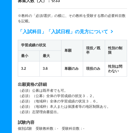
募集人数（人）：☆33
※教科の「必須/選択」の横に、その教科を受験する際の必要科目数
を記載。
「入試科目」「入試日程」の見方について
学習成績の状況
現役／既
性別の制
単願
卒
限
最小
最大
性別は問
3.2
3.6
単願のみ
現役のみ
わない
出願資格の詳細
（必須）公募は既卒者でも可。
（必須）（公募）全体の学習成績の状況３．２。
（必須）（地域枠）全体の学習成績の状況３．６。
（必須）（地域枠）本人または保護者等の地区制限あり。
（必須）志望理由書提出。
試験内容
個別試験 受験教科数：- 受験科目数：-