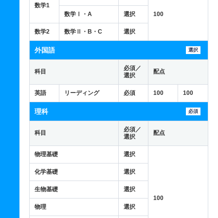
数学1
数学Ⅰ・A
選択
100
数学2
数学Ⅱ・B・C
選択
外国語
選択
必須／
科目
配点
選択
英語
リーディング
必須
100
100
理科
必須
必須／
科目
配点
選択
物理基礎
選択
化学基礎
選択
生物基礎
選択
100
物理
選択