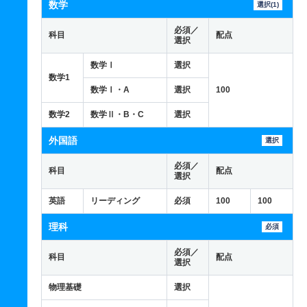
数学
選択(1)
必須／
科目
配点
選択
数学Ⅰ
選択
数学1
数学Ⅰ・A
選択
100
数学2
数学Ⅱ・B・C
選択
外国語
選択
必須／
科目
配点
選択
英語
リーディング
必須
100
100
理科
必須
必須／
科目
配点
選択
物理基礎
選択