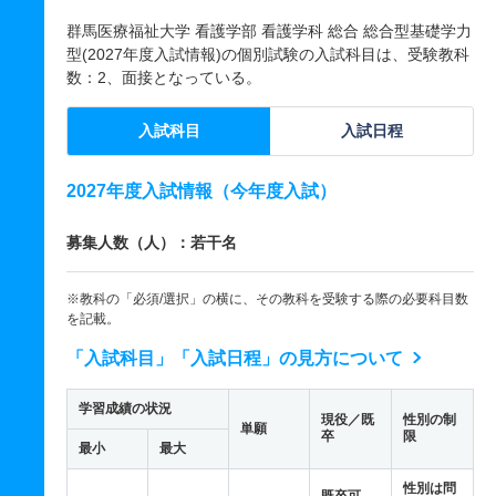
群馬医療福祉大学 看護学部 看護学科 総合 総合型基礎学力
型(2027年度入試情報)の個別試験の入試科目は、受験教科
数：2、面接となっている。
入試科目
入試日程
2027年度入試情報（今年度入試）
募集人数（人）：若干名
※教科の「必須/選択」の横に、その教科を受験する際の必要科目数
を記載。
「入試科目」「入試日程」の見方について
学習成績の状況
現役／既
性別の制
単願
卒
限
最小
最大
性別は問