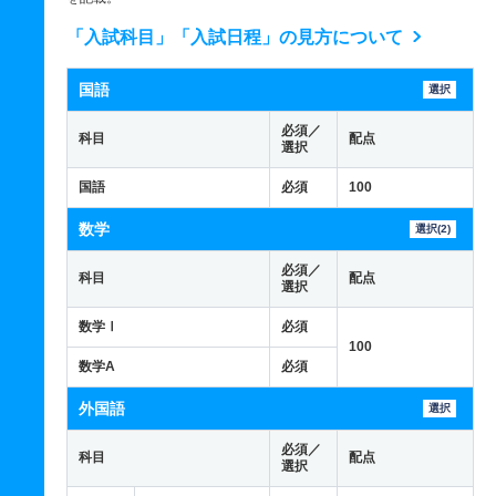
「入試科目」「入試日程」の見方について
国語
選択
必須／
科目
配点
選択
国語
必須
100
数学
選択(2)
必須／
科目
配点
選択
数学Ⅰ
必須
100
数学A
必須
外国語
選択
必須／
科目
配点
選択