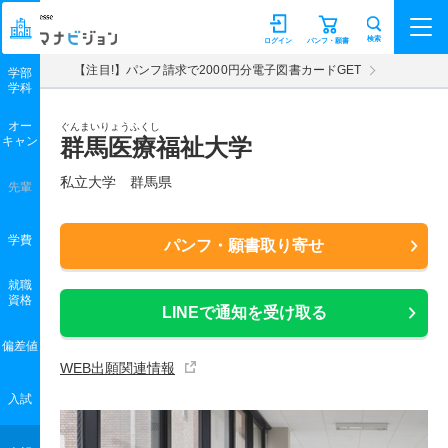
マナビジョン
検索
ログイン
パンフ・願書
【注目!】パンフ請求で2000円分電子図書カードGET
学部
学科
オー
ぐんまいりょうふくし
キャン
群馬医療福祉大学
私立大学 群馬県
先輩
学費
パンフ・願書取り寄せ
就職
資格
LINEで通知を受け取る
偏差値
WEB出願関連情報
入試