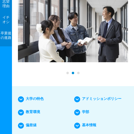
志望
理由
イチ
オシ
卒業後
の進路
大学の特色
アドミッションポリシー
教育環境
学部
偏差値
基本情報