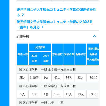
観光デザイン学科 推薦 公募推薦
跡見学園女子大学観光コミュニティ学部の偏差値を見
5人
1倍
1倍
2人
2人
2人
－
る
跡見学園女子大学観光コミュニティ学部の入試結果
（倍率）を見る
心理学部
入試倍率
進研模試
募集人数
志願者数
受験者数
合格者数
合格者
2025
2024
平均偏差値
年度
年度
臨床心理学科 一般 全学統一方式Ａ日程
25人
1.10倍
1倍
42人
36人
33人
50.10
臨床心理学科 一般 全学統一方式Ｂ日程
5人
1倍
1倍
15人
13人
13人
39.70
臨床心理学科 一般 共テ Ⅰ期