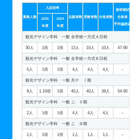
入試倍率
進研模試
募集人数
志願者数
受験者数
合格者数
合格者
2025
2024
平均偏差値
年度
年度
観光デザイン学科 一般 全学統一方式Ａ日程
30人
1倍
1倍
13人
10人
10人
47.90
観光デザイン学科 一般 全学統一方式Ｂ日程
5人
1倍
1倍
4人
4人
4人
－
観光デザイン学科 一般 共テ Ⅰ期
8人
1.10倍
1倍
40人
40人
38人
54.90
観光デザイン学科 一般 ニ Ⅱ期
2人
1倍
1倍
4人
4人
4人
－
観光デザイン学科 一般 ニ Ⅲ期
1人
1倍
1倍
1人
1人
1人
－