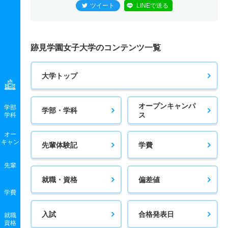
ツイート
LINEで送る
跡見学園女子大学のコンテンツ一覧
大学トップ
オープンキャンパ
学部
学部・学科
ス
学科
オー
キャン
先輩体験記
学費
先輩
就職・資格
偏差値
学費
入試
合格発表日
就職
資格