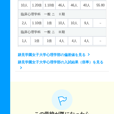
10人
1.20倍
1.10倍
46人
46人
40人
55.80
臨床心理学科 一般 ニ Ⅱ期
2人
1.10倍
1倍
10人
10人
9人
－
臨床心理学科 一般 ニ Ⅲ期
1人
1倍
1倍
4人
4人
4人
－
臨床心理学科 推薦 公募推薦
跡見学園女子大学心理学部の偏差値を見る
5人
1倍
1倍
7人
7人
7人
－
跡見学園女子大学心理学部の入試結果（倍率）を見る