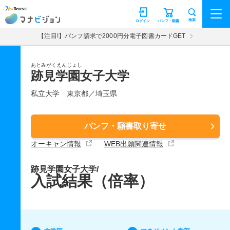
マナビジョン
検索
ログイン
パンフ・願書
【注目!】パンフ請求で2000円分電子図書カードGET
あとみがくえんじょし
跡見学園女子大学
私立大学
東京都／埼玉県
パンフ・願書取り寄せ
オーキャン情報
WEB出願関連情報
跡見学園女子大学/
入試結果（倍率）