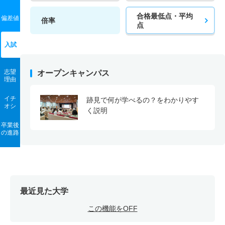
合格最低点・平均
偏差値
倍率
点
入試
志望
オープンキャンパス
理由
イチ
跡見で何が学べるの？をわかりやす
オシ
く説明
卒業後
の進路
最近見た大学
この機能をOFF