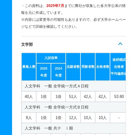
・この資料は、
2025年7月
までに弊社が収集した各大学公表の情
報を元に作成しています。
※内容には変更等の可能性もありますので、必ず大学ホームペー
ジなどで詳細を確認してください。
文学部
入試倍率
進研模試
募集人数
志願者数
受験者数
合格者数
合格者
2025
2024
平均偏差値
年度
年度
人文学科 一般 全学統一方式Ａ日程
40人
1倍
1倍
51人
42人
42人
53.80
人文学科 一般 全学統一方式Ｂ日程
8人
1倍
1倍
12人
10人
10人
－
人文学科 一般 共テ Ⅰ期