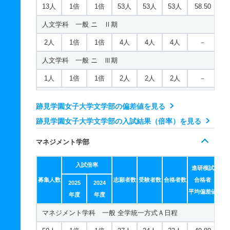
13人
1倍
1倍
53人
53人
53人
58.50
人文学科 一般 ニ Ⅱ期
2人
1倍
1倍
4人
4人
4人
－
人文学科 一般 ニ Ⅲ期
1人
1倍
1倍
2人
2人
2人
－
人文学科 推薦 公募推薦
跡見学園女子大学文学部の偏差値を見る
8人
1倍
－
3人
3人
3人
－
跡見学園女子大学文学部の入試結果（倍率）を見る
現代文化表現学科 一般 全学統一方式Ａ日程
マネジメント学部
30人
1.10倍
1倍
30人
22人
20人
49.80
入試倍率
現代文化表現学科 一般 全学統一方式Ｂ日程
進研模試
募集人数
志願者数
受験者数
合格者数
合格者
2025
2024
6人
1倍
1倍
4人
4人
4人
－
平均偏差値
年度
年度
現代文化表現学科 一般 共テ Ⅰ期
マネジメント学科 一般 全学統一方式Ａ日程
8人
1.10倍
1倍
47人
47人
44人
55.20