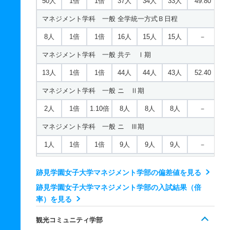
50人
1倍
1倍
37人
34人
33人
49.80
現代文化表現学科 一般 ニ Ⅱ期
マネジメント学科 一般 全学統一方式Ｂ日程
2人
2倍
1倍
2人
2人
1人
－
8人
1倍
1倍
16人
15人
15人
－
現代文化表現学科 一般 ニ Ⅲ期
マネジメント学科 一般 共テ Ⅰ期
1人
1倍
1倍
2人
2人
2人
－
13人
1倍
1倍
44人
44人
43人
52.40
現代文化表現学科 推薦 公募推薦
マネジメント学科 一般 ニ Ⅱ期
6人
－
1倍
0人
0人
0人
－
2人
1倍
1.10倍
8人
8人
8人
－
マネジメント学科 一般 ニ Ⅲ期
1人
1倍
1倍
9人
9人
9人
－
マネジメント学科 推薦 公募推薦
跡見学園女子大学マネジメント学部の偏差値を見る
10人
1倍
1倍
1人
1人
1人
－
跡見学園女子大学マネジメント学部の入試結果（倍
率）を見る
観光コミュニティ学部