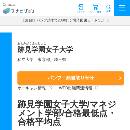
マナビジョン
検索
ログイン
パンフ・願書
【注目!】パンフ請求で2000円分電子図書カードGET
あとみがくえんじょし
跡見学園女子大学
私立大学
東京都／埼玉県
パンフ・願書取り寄せ
オーキャン情報
WEB出願関連情報
跡見学園女子大学/マネジ
メント学部/合格最低点・
合格平均点