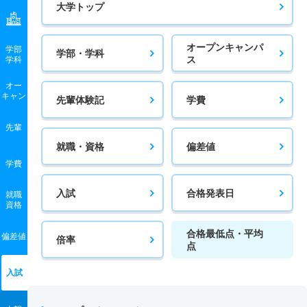
大学トップ
オープンキャンパ
学部
学部・学科
ス
学科
オー
キャン
先輩体験記
学費
先輩
就職・資格
偏差値
学費
入試
合格発表日
就職
資格
合格最低点・平均
偏差値
倍率
点
入試