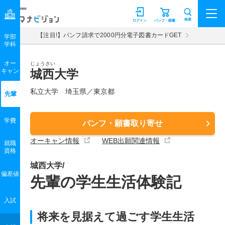
マナビジョン
検索
ログイン
パンフ・願書
【注目!】パンフ請求で2000円分電子図書カードGET
学部
学科
オー
じょうさい
キャン
城西大学
私立大学 埼玉県／東京都
先輩
学費
パンフ・願書取り寄せ
オーキャン情報
WEB出願関連情報
就職
資格
城西大学/
偏差値
先輩の学生生活体験記
入試
将来を見据えて過ごす学生生活