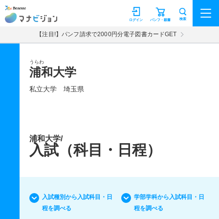
マナビジョン
検索
ログイン
パンフ・願書
【注目!】パンフ請求で2000円分電子図書カードGET
うらわ
浦和大学
私立大学
埼玉県
浦和大学/
入試（科目・日程）
入試種別から入試科目・日
学部学科から入試科目・日
程を調べる
程を調べる