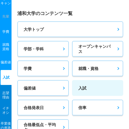
キャン
浦和大学のコンテンツ一覧
先輩
大学トップ
学費
就職
オープンキャンパ
学部・学科
資格
ス
偏差値
学費
就職・資格
入試
偏差値
入試
志望
理由
合格発表日
倍率
イチ
オシ
卒業後
合格最低点・平均
の進路