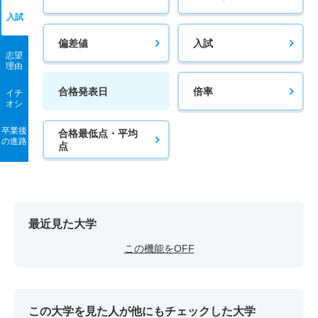
入試
偏差値
入試
志望
理由
合格発表日
倍率
イチ
オシ
卒業後
合格最低点・平均
の進路
点
最近見た大学
この機能をOFF
この大学を見た人が他にもチェックした大学