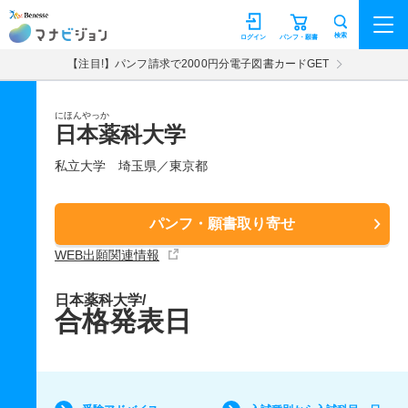
マナビジョン
検索
ログイン
パンフ・願書
【注目!】パンフ請求で2000円分電子図書カードGET
にほんやっか
日本薬科大学
私立大学
埼玉県／東京都
パンフ・願書取り寄せ
WEB出願関連情報
日本薬科大学/
合格発表日