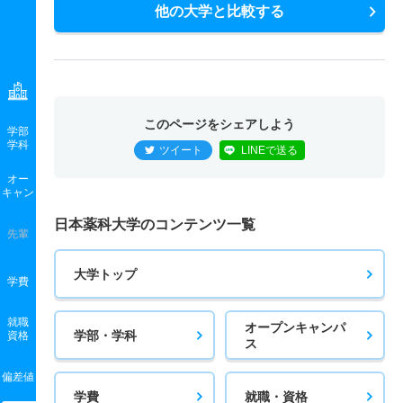
他の大学と比較する
このページをシェアしよう
学部
学科
ツイート
LINEで送る
オー
キャン
日本薬科大学のコンテンツ一覧
先輩
大学トップ
学費
就職
オープンキャンパ
学部・学科
資格
ス
偏差値
学費
就職・資格