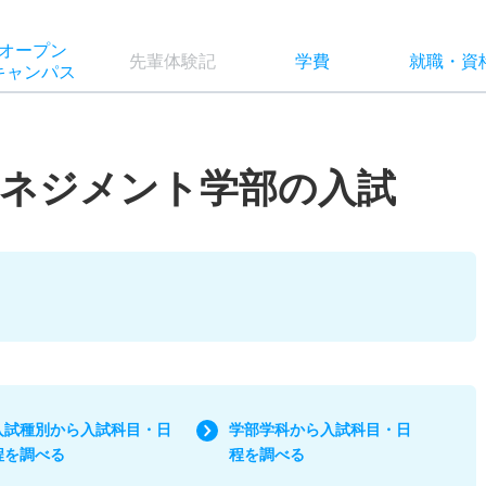
オー
プン
先輩
体験記
学費
就職
・
資
キャン
パス
マネジメント学部の入試
入試種別から入試科目・日
学部学科から入試科目・日
程を調べる
程を調べる