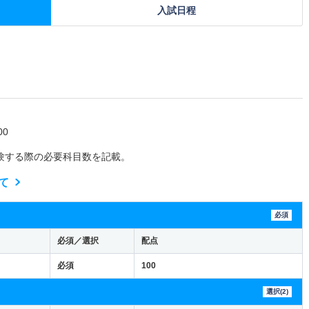
入試日程
0
験する際の必要科目数を記載。
て
必須
必須／選択
配点
必須
100
選択(2)