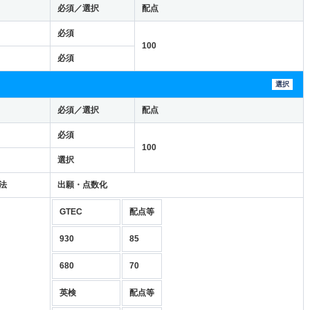
必須／選択
配点
必須
100
必須
選択
必須／選択
配点
必須
100
選択
法
出願・点数化
GTEC
配点等
930
85
680
70
英検
配点等