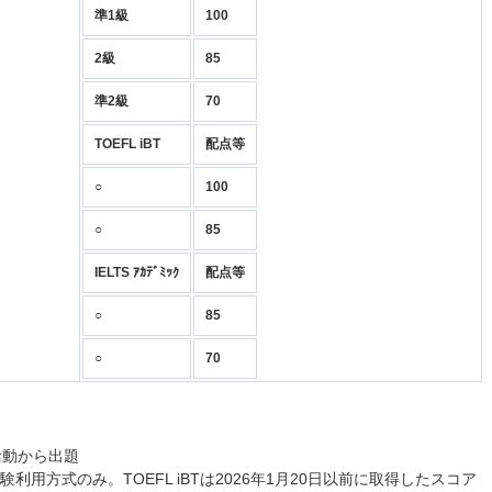
準1級
100
2級
85
準2級
70
TOEFL iBT
配点等
○
100
○
85
IELTS ｱｶﾃﾞﾐｯｸ
配点等
○
85
○
70
活動から出題
用方式のみ。TOEFL iBTは2026年1月20日以前に取得したスコア