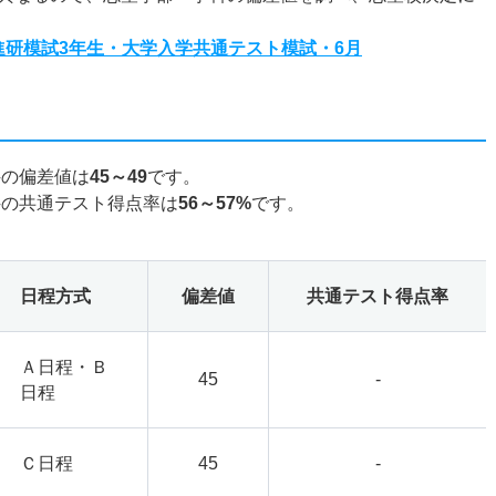
度進研模試3年生・大学入学共通テスト模試・6月
科の偏差値は
45～49
です。
科の共通テスト得点率は
56～57%
です。
日程方式
偏差値
共通テスト得点率
Ａ日程・Ｂ
45
-
日程
Ｃ日程
45
-