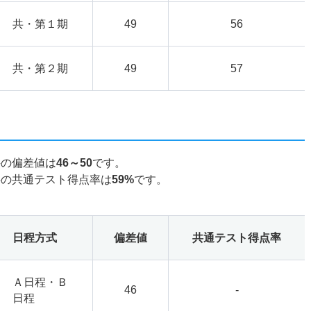
共・第１期
49
56
共・第２期
49
57
科の偏差値は
46～50
です。
科の共通テスト得点率は
59%
です。
日程方式
偏差値
共通テスト得点率
Ａ日程・Ｂ
46
-
日程