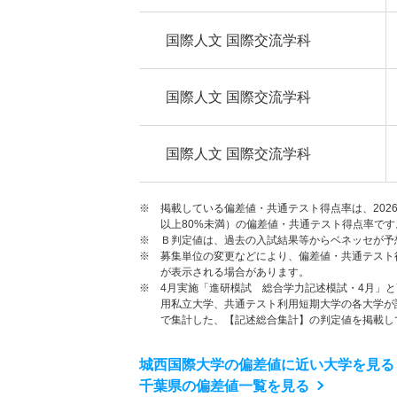
国際人文 国際交流学科
国際人文 国際交流学科
国際人文 国際交流学科
※ 掲載している偏差値・共通テスト得点率は、202
以上80%未満）の偏差値・共通テスト得点率です
※ Ｂ判定値は、過去の入試結果等からベネッセが予
※ 募集単位の変更などにより、偏差値・共通テスト
が表示される場合があります。
※ 4月実施「進研模試 総合学力記述模試・4月」
用私立大学、共通テスト利用短期大学の各大学が
で集計した、【記述総合集計】の判定値を掲載し
城西国際大学の偏差値に近い大学を見る
千葉県の偏差値一覧を見る