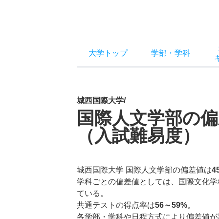
大学トップ
学部
・
学科
城西国際大学/
国際人文学部の偏
（入試難易度）
城西国際大学 国際人文学部の偏差値は
4
学科ごとの偏差値としては、国際文化学
ている。
共通テストの得点率は
56～59%
。
各学部・学科や日程方式により偏差値が