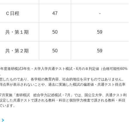
Ｃ日程
47
-
共・第１期
50
59
共・第２期
50
59
6年度進研模試3年生・大学入学共通テスト模試・6月のＢ判定値（合格可能性60%
。
想したものであり、各学校の教育内容、社会的地位を示すものではありません。
得点率が表示されないことや、過去に実施した模試の偏差値・共通テスト得点率
と7月実施「進研模試 総合学力記述模試・7月」では、国公立大学、共通テスト利
設定した共通テストで課される教科・科目と個別学力検査で課される教科・科目
ています。