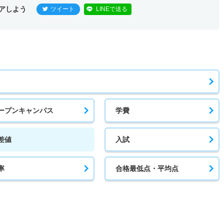
アしよう
ツイート
LINEで送る
ープンキャンパス
学費
差値
入試
率
合格最低点・平均点