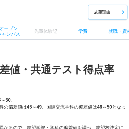
志望理由
オー
プン
先輩
体験記
学費
就職
・
資
キャン
パス
差値・共通テスト得点率
5～50
。
科の偏差値は
45～49
、国際交流学科の偏差値は
46～50
となっ
異なるので、志望学部・学科の偏差値を調べ、志望校決定に