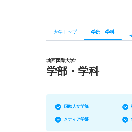
大学トップ
学部
・
学科
城西国際大学/
学部・学科
国際人文学部
メディア学部