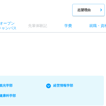
志望理由
オー
プン
先輩
体験記
学費
就職
・
資
キャン
パス
観光学部
経営情報学部
健康科学部