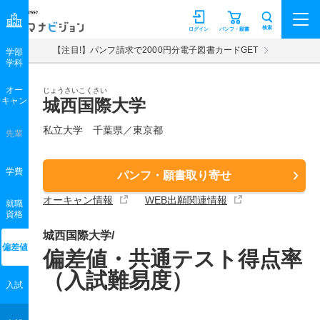
マナビジョン
検索
ログイン
パンフ・願書
【注目!】パンフ請求で2000円分電子図書カードGET
学部
学科
オー
じょうさいこくさい
キャン
城西国際大学
私立大学 千葉県／東京都
先輩
学費
パンフ・願書取り寄せ
オーキャン情報
WEB出願関連情報
就職
資格
城西国際大学/
偏差値
偏差値・共通テスト得点率
（入試難易度）
入試