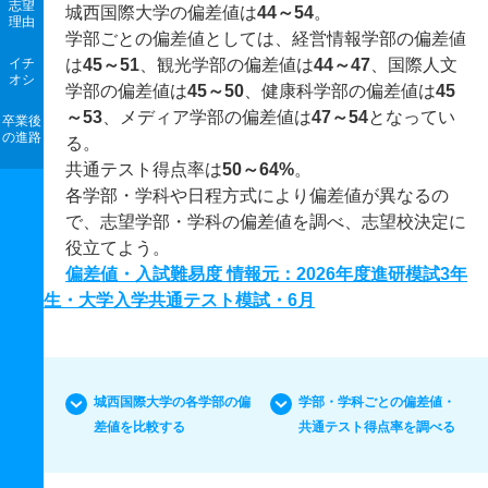
志望
城西国際大学の偏差値は
44～54
。
理由
学部ごとの偏差値としては、経営情報学部の偏差値
イチ
は
45～51
、観光学部の偏差値は
44～47
、国際人文
オシ
学部の偏差値は
45～50
、健康科学部の偏差値は
45
～53
、メディア学部の偏差値は
47～54
となってい
卒業後
の進路
る。
共通テスト得点率は
50～64%
。
各学部・学科や日程方式により偏差値が異なるの
で、志望学部・学科の偏差値を調べ、志望校決定に
役立てよう。
偏差値・入試難易度 情報元：2026年度進研模試3年
生・大学入学共通テスト模試・6月
城西国際大学の各学部の偏
学部・学科ごとの偏差値・
差値を比較する
共通テスト得点率を調べる