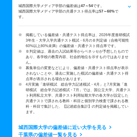
城西国際大学メディア学部の偏差値は
47～54
です。
城西国際大学メディア学部の共通テスト得点率は
57～60%
で
す。
※ 掲載している偏差値・共通テスト得点率は、2026年度進研模試
3年生・大学入学共通テスト模試・6月のＢ判定値（合格可能性
60%以上80%未満）の偏差値・共通テスト得点率です。
※ Ｂ判定値は、過去の入試結果等からベネッセが予想したもので
あり、各学校の教育内容、社会的地位を示すものではありませ
ん。
※ 募集単位の変更などにより、偏差値・共通テスト得点率が表示
されないことや、過去に実施した模試の偏差値・共通テスト得
点率が表示される場合があります。
※ 4月実施「進研模試 総合学力記述模試・4月」と7月実施「進
研模試 総合学力記述模試・7月」では、国公立大学、共通テス
ト利用私立大学、共通テスト利用短期大学の各大学が設定した
共通テストで課される教科・科目と個別学力検査で課される教
科・科目で集計した、【記述総合集計】の判定値を掲載してい
ます。
城西国際大学の偏差値に近い大学を見る
千葉県の偏差値一覧を見る