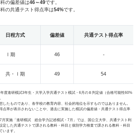
学科の偏差値は
46～49
です。
学科の共通テスト得点率は
54%
です。
日程方式
偏差値
共通テスト得点率
Ⅰ期
46
-
共・Ⅰ期
49
54
6年度進研模試3年生・大学入学共通テスト模試・6月のＢ判定値（合格可能性60%
。
想したものであり、各学校の教育内容、社会的地位を示すものではありません。
得点率が表示されないことや、過去に実施した模試の偏差値・共通テスト得点率
と7月実施「進研模試 総合学力記述模試・7月」では、国公立大学、共通テスト利
設定した共通テストで課される教科・科目と個別学力検査で課される教科・科目
ています。