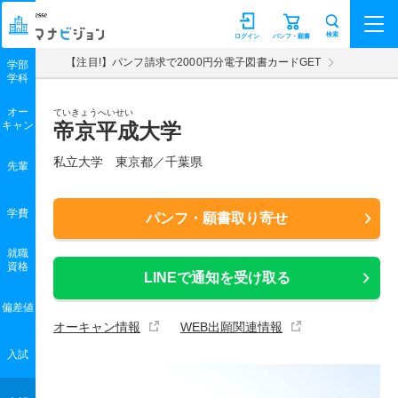
マナビジョン
検索
ログイン
パンフ・願書
【注目!】パンフ請求で2000円分電子図書カードGET
学部
学科
オー
ていきょうへいせい
キャン
帝京平成大学
私立大学 東京都／千葉県
先輩
学費
パンフ・願書取り寄せ
就職
資格
LINEで通知を受け取る
偏差値
オーキャン情報
WEB出願関連情報
入試