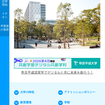
志望
理由
イチ
オシ
卒業後
の進路
帝京平成流実学でデジタルと共に未来を創ろう！
大学の特色
アドミッションポリシー
教育環境
学部