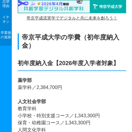
志望
理由
イチ
帝京平成流実学でデジタルと共に未来を創ろう！
オシ
卒業後
帝京平成大学の学費（初年度納入
の進路
金）
初年度納入金【2026年度入学者対象】
薬学部
薬学科／2,384,700円
人文社会学部
教育学科
小学校・特別支援コース／1,343,300円
保育・幼稚園コース／1,343,300円
人間文化学科