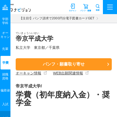
マナビジョン
検索
ログイン
パンフ・願書
【注目!】パンフ請求で2000円分電子図書カードGET
学部
学科
オー
ていきょうへいせい
キャン
帝京平成大学
私立大学 東京都／千葉県
先輩
学費
パンフ・願書取り寄せ
オーキャン情報
WEB出願関連情報
就職
資格
帝京平成大学/
偏差値
学費（初年度納入金）・奨
学金
入試