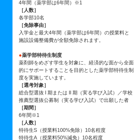
4年間（薬学部は6年間）※1
［人数］
各学部10名
［免除事由］
入学金と最大4年間（薬学部は6年間）の授業料と
施設設備整備費が全額免除されます。
●
薬学部特待生制度
薬剤師をめざす学生を対象に、経済的な面から全面
的にサポートすることを目的とした薬学部特待生制
度を実施しています。
［選考対象］
総合型選抜 I 期または II 期（実る学び入試）／学校
推薦型選抜公募制（実る学び入試）で出願した者
［期間］
6年間※1
［人数］
特待生S（授業料100%免除）10名程度
特待生A（授業料50%減免）10名程度