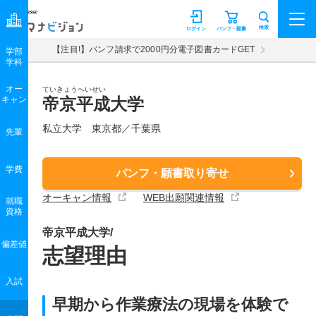
マナビジョン
検索
ログイン
パンフ・願書
【注目!】パンフ請求で2000円分電子図書カードGET
学部
学科
オー
ていきょうへいせい
キャン
帝京平成大学
私立大学 東京都／千葉県
先輩
学費
パンフ・願書取り寄せ
オーキャン情報
WEB出願関連情報
就職
資格
帝京平成大学/
偏差値
志望理由
入試
早期から作業療法の現場を体験で