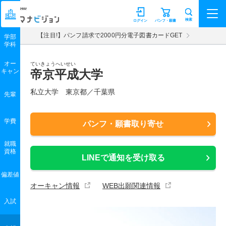
マナビジョン
検索
ログイン
パンフ・願書
【注目!】パンフ請求で2000円分電子図書カードGET
学部
学科
オー
ていきょうへいせい
キャン
帝京平成大学
私立大学 東京都／千葉県
先輩
学費
パンフ・願書取り寄せ
就職
資格
LINEで通知を受け取る
偏差値
オーキャン情報
WEB出願関連情報
入試