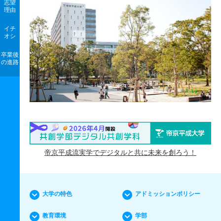
志望
理由
イチ
オシ
卒業後
の進路
帝京平成流実学でデジタルと共に未来を創ろう！
大学の特色
アドミッションポリシー
教育環境
学部