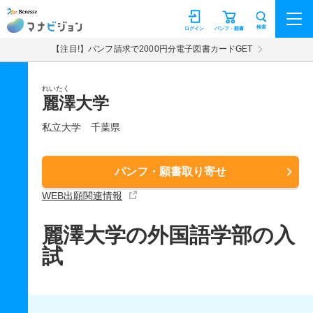
マナビジョン
検索
ログイン
パンフ・願書
【注目!】パンフ請求で2000円分電子図書カードGET
れいたく
麗澤大学
私立大学
千葉県
パンフ・願書取り寄せ
WEB出願関連情報
麗澤大学の外国語学部の入
試