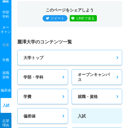
このページをシェアしよう
学部
学科
ツイート
LINEで送る
オー
キャン
麗澤大学のコンテンツ一覧
先輩
大学トップ
学費
就職
オープンキャンパ
学部・学科
資格
ス
偏差値
学費
就職・資格
入試
偏差値
入試
志望
理由