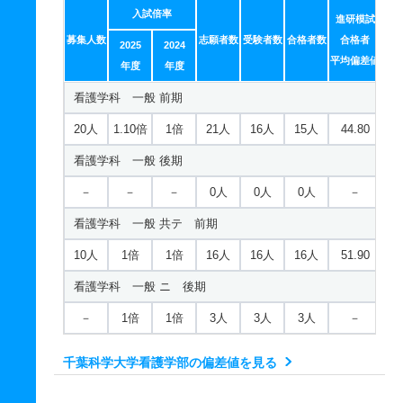
入試倍率
進研模試
募集人数
志願者数
受験者数
合格者数
合格者
2025
2024
平均偏差値
年度
年度
看護学科 一般 前期
20人
1.10倍
1倍
21人
16人
15人
44.80
看護学科 一般 後期
－
－
－
0人
0人
0人
－
看護学科 一般 共テ 前期
10人
1倍
1倍
16人
16人
16人
51.90
看護学科 一般 ニ 後期
－
1倍
1倍
3人
3人
3人
－
千葉科学大学看護学部の偏差値を見る