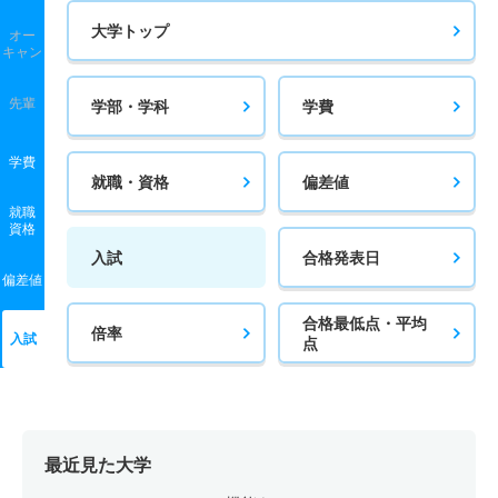
大学トップ
オー
キャン
先輩
学部・学科
学費
学費
就職・資格
偏差値
就職
資格
入試
合格発表日
偏差値
合格最低点・平均
倍率
入試
点
最近見た大学