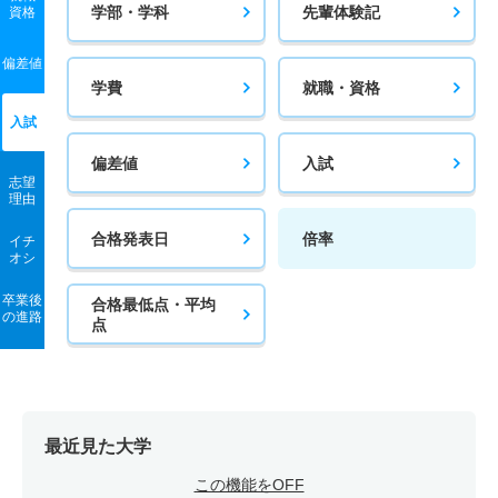
学部・学科
先輩体験記
資格
偏差値
学費
就職・資格
入試
偏差値
入試
志望
理由
合格発表日
倍率
イチ
オシ
卒業後
合格最低点・平均
の進路
点
最近見た大学
この機能をOFF