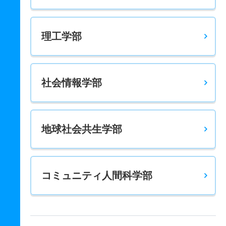
国際コミュニケーション学科 一般 共テ ５科目型
10人
3倍
－
36人
36人
12人
74.10
理工学部
社会情報学部
地球社会共生学部
コミュニティ人間科学部