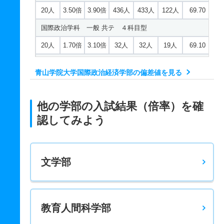
20人
3.50倍
3.90倍
436人
433人
122人
69.70
国際政治学科 一般 共テ ４科目型
20人
1.70倍
3.10倍
32人
32人
19人
69.10
国際政治学科 一般 共テ ５科目型
青山学院大学国際政治経済学部の偏差値を見る
20人
4.80倍
－
87人
87人
18人
73.40
国際経済学科 一般 個別学部日程Ｂ方式
他の学部の入試結果（倍率）を確
15人
3.50倍
－
85人
78人
22人
61.70
認してみよう
国際経済学科 一般 全学部日程
5人
5.40倍
3.90倍
160人
156人
29人
62.50
文学部
国際経済学科 一般 共テ 個別学部日程Ａ方式
55人
3.50倍
2倍
261人
215人
62人
63.40
国際経済学科 一般 共テ ３科目型
教育人間科学部
20人
4.60倍
2.90倍
521人
520人
112人
69.90