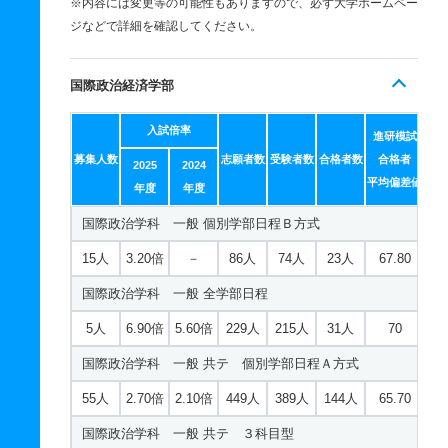
※内容には変更等の可能性もありますので、必ず大学ホームペー
ジなどで詳細を確認してください。
国際政治経済学部
入試倍率
進研模試
募集人数
志願者数
受験者数
合格者数
合格者
2025
2024
平均偏差値
年度
年度
国際政治学科 一般 個別学部日程Ｂ方式
15人
3.20倍
－
86人
74人
23人
67.80
国際政治学科 一般 全学部日程
5人
6.90倍
5.60倍
229人
215人
31人
70
国際政治学科 一般 共テ 個別学部日程Ａ方式
55人
2.70倍
2.10倍
449人
389人
144人
65.70
国際政治学科 一般 共テ ３科目型