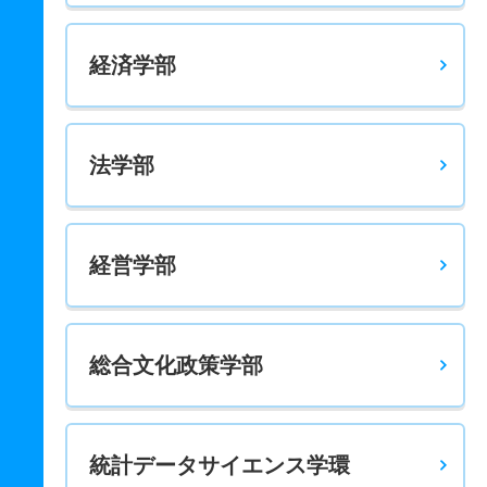
国際経済学科 一般 共テ ４科目型
経済学部
20人
2.60倍
2倍
36人
36人
14人
70.70
国際経済学科 一般 共テ ５科目型
20人
3.10倍
－
107人
107人
35人
68.10
法学部
国際コミュニケーション学科 一般 個別学部日程Ｂ方式
20人
9.80倍
－
245人
225人
23人
70.80
国際コミュニケーション学科 一般 全学部日程
経営学部
5人
5.30倍
5倍
146人
139人
26人
71.20
国際コミュニケーション学科 一般 共テ 個別学部日程
Ａ方式
総合文化政策学部
27人
3.50倍
3.30倍
268人
228人
65人
63.40
国際コミュニケーション学科 一般 共テ ３科目型
統計データサイエンス学環
10人
5.30倍
4.50倍
185人
185人
35人
69.10