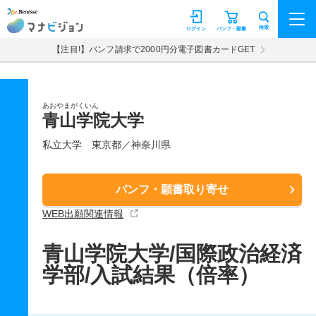
マナビジョン
検索
ログイン
パンフ・願書
【注目!】パンフ請求で2000円分電子図書カードGET
あおやまがくいん
青山学院大学
私立大学
東京都／神奈川県
パンフ・願書取り寄せ
WEB出願関連情報
青山学院大学/国際政治経済
学部/入試結果（倍率）