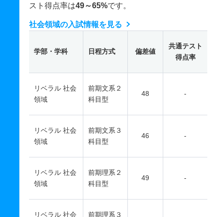
スト得点率は
49～65%
です。
社会領域の入試情報を見る
共通テスト
学部・学科
日程方式
偏差値
得点率
リベラル 社会
前期文系２
48
-
領域
科目型
リベラル 社会
前期文系３
46
-
領域
科目型
リベラル 社会
前期理系２
49
-
領域
科目型
リベラル 社会
前期理系３