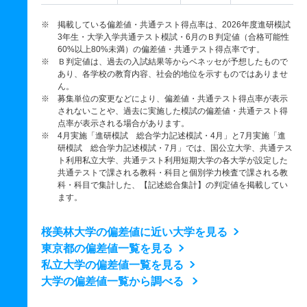
※ 掲載している偏差値・共通テスト得点率は、2026年度進研模試
3年生・大学入学共通テスト模試・6月のＢ判定値（合格可能性
60%以上80%未満）の偏差値・共通テスト得点率です。
※ Ｂ判定値は、過去の入試結果等からベネッセが予想したもので
あり、各学校の教育内容、社会的地位を示すものではありませ
ん。
※ 募集単位の変更などにより、偏差値・共通テスト得点率が表示
されないことや、過去に実施した模試の偏差値・共通テスト得
点率が表示される場合があります。
※ 4月実施「進研模試 総合学力記述模試・4月」と7月実施「進
研模試 総合学力記述模試・7月」では、国公立大学、共通テス
ト利用私立大学、共通テスト利用短期大学の各大学が設定した
共通テストで課される教科・科目と個別学力検査で課される教
科・科目で集計した、【記述総合集計】の判定値を掲載してい
ます。
桜美林大学の偏差値に近い大学を見る
東京都の偏差値一覧を見る
私立大学の偏差値一覧を見る
大学の偏差値一覧から調べる