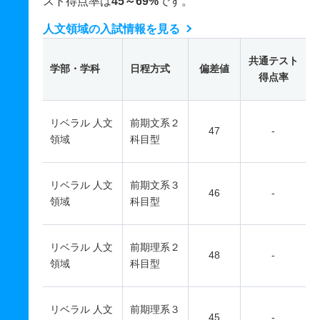
スト得点率は
45～69%
です。
人文領域の入試情報を見る
共通テスト
学部・学科
日程方式
偏差値
得点率
リベラル 人文
前期文系２
47
-
領域
科目型
リベラル 人文
前期文系３
46
-
領域
科目型
リベラル 人文
前期理系２
48
-
領域
科目型
リベラル 人文
前期理系３
45
-