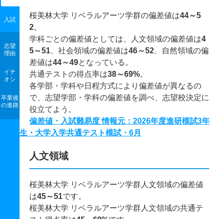
桜美林大学 リベラルアーツ学群の偏差値は
44～5
入試
2
。
学科ごとの偏差値としては、人文領域の偏差値は
4
志望
5～51
、社会領域の偏差値は
46～52
、自然領域の偏
理由
差値は
44～49
となっている。
イチ
共通テストの得点率は
38～69%
。
オシ
各学部・学科や日程方式により偏差値が異なるの
で、志望学部・学科の偏差値を調べ、志望校決定に
卒業後
の進路
役立てよう。
偏差値・入試難易度 情報元：2026年度進研模試3年
生・大学入学共通テスト模試・6月
人文領域
桜美林大学 リベラルアーツ学群人文領域の偏差値
は
45～51
です。
桜美林大学 リベラルアーツ学群人文領域の共通テ