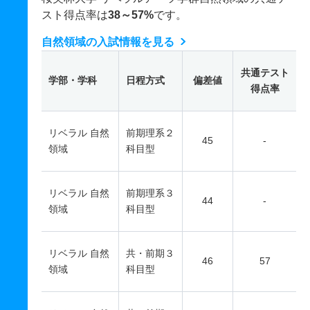
スト得点率は
38～57%
です。
自然領域の入試情報を見る
共通テスト
学部・学科
日程方式
偏差値
得点率
リベラル 自然
前期理系２
45
-
領域
科目型
リベラル 自然
前期理系３
44
-
領域
科目型
リベラル 自然
共・前期３
46
57
領域
科目型