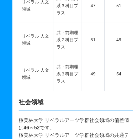
リベラル 人文
系３科目プ
47
51
領域
ラス
共・前期理
リベラル 人文
系２科目プ
51
49
領域
ラス
共・前期理
リベラル 人文
系３科目プ
49
54
領域
ラス
社会領域
桜美林大学 リベラルアーツ学群社会領域の偏差値
は
46～52
です。
桜美林大学 リベラルアーツ学群社会領域の共通テ