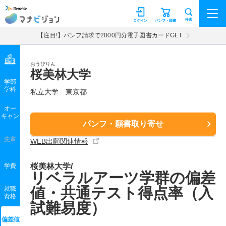
マナビジョン
検索
ログイン
パンフ・願書
【注目!】パンフ請求で2000円分電子図書カードGET
おうびりん
桜美林大学
学部
学科
私立大学
東京都
オー
キャン
パンフ・願書取り寄せ
先輩
WEB出願関連情報
桜美林大学/
学費
リベラルアーツ学群の偏差
値・共通テスト得点率（入
就職
資格
試難易度）
偏差値