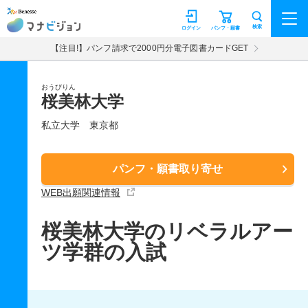
マナビジョン
検索
ログイン
パンフ・願書
【注目!】パンフ請求で2000円分電子図書カードGET
おうびりん
桜美林大学
私立大学
東京都
パンフ・願書取り寄せ
WEB出願関連情報
桜美林大学のリベラルアー
ツ学群の入試