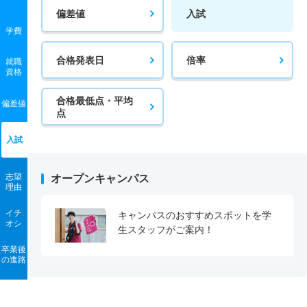
偏差値
入試
学費
合格発表日
倍率
就職
資格
合格最低点・平均
偏差値
点
入試
志望
オープンキャンパス
理由
イチ
キャンパスのおすすめスポットを学
オシ
生スタッフがご案内！
卒業後
の進路