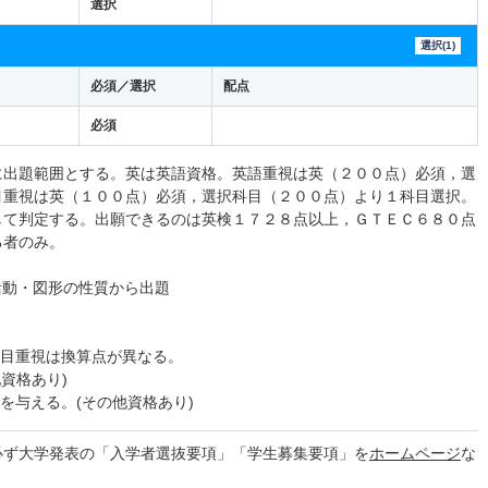
選択
選択(1)
必須／選択
配点
必須
に出題範囲とする。英は英語資格。英語重視は英（２００点）必須，選
目重視は英（１００点）必須，選択科目（２００点）より１科目選択。
して判定する。出願できるのは英検１７２８点以上，ＧＴＥＣ６８０点
る者のみ。
活動・図形の性質から出題
科目重視は換算点が異なる。
他資格あり)
を与える。(その他資格あり)
必ず大学発表の「入学者選抜要項」「学生募集要項」を
ホームページ
な