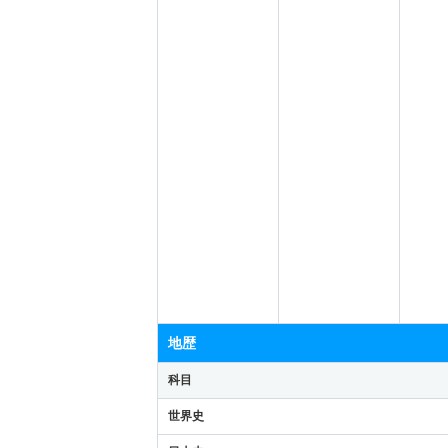
地歴
科目
世界史