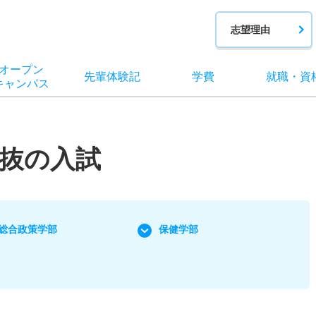
志望理由
オー
プン
先輩
体験記
学費
就職
・
資
キャン
パス
抜の入試
総合政策学部
保健学部