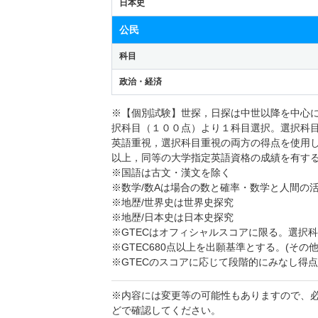
日本史
公民
科目
政治・経済
※【個別試験】世探，日探は中世以降を中心
択科目（１００点）より１科目選択。選択科
英語重視，選択科目重視の両方の得点を使用
以上，同等の大学指定英語資格の成績を有す
※国語は古文・漢文を除く
※数学/数Aは場合の数と確率・数学と人間の
※地歴/世界史は世界史探究
※地歴/日本史は日本史探究
※GTECはオフィシャルスコアに限る。選択
※GTEC680点以上を出願基準とする。(その
※GTECのスコアに応じて段階的にみなし得点
※内容には変更等の可能性もありますので、
どで確認してください。