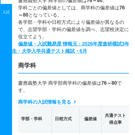
慶應義塾大学 商学部の偏差値は
76～80
。
学科ごとの偏差値としては、商学科の偏差値は
76
入試
～80
となっている。 。
各学部・学科や日程方式により偏差値が異なるの
で、志望学部・学科の偏差値を調べ、志望校決定に
役立てよう。
偏差値・入試難易度 情報元：2026年度進研模試3年
生・大学入学共通テスト模試・6月
商学科
慶應義塾大学 商学部商学科の偏差値は
76～80
で
す。
商学科の入試情報を見る
共通テスト
学部・学科
日程方式
偏差値
得点率