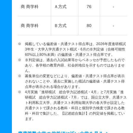
商 商学科
Ａ方式
76
-
商 商学科
Ｂ方式
80
-
※ 掲載している偏差値・共通テスト得点率は、2026年度進研模試
3年生・大学入学共通テスト模試・6月のＢ判定値（合格可能性
60%以上80%未満）の偏差値・共通テスト得点率です。
※ Ｂ判定値は、過去の入試結果等からベネッセが予想したもので
あり、各学校の教育内容、社会的地位を示すものではありませ
ん。
※ 募集単位の変更などにより、偏差値・共通テスト得点率が表示
されないことや、過去に実施した模試の偏差値・共通テスト得
点率が表示される場合があります。
※ 4月実施「進研模試 総合学力記述模試・4月」と7月実施「進
研模試 総合学力記述模試・7月」では、国公立大学、共通テス
ト利用私立大学、共通テスト利用短期大学の各大学が設定した
共通テストで課される教科・科目と個別学力検査で課される教
科・科目で集計した、【記述総合集計】の判定値を掲載してい
ます。