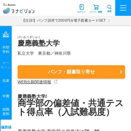
マナビジョン
検索
ログイン
パンフ・願書
【注目!】パンフ請求で2000円分電子図書カードGET
けいおうぎじゅく
慶應義塾大学
学部
学科
私立大学
東京都／神奈川県
オー
キャン
パンフ・願書取り寄せ
先輩
WEB出願関連情報
慶應義塾大学/
学費
商学部の偏差値・共通テス
ト得点率（入試難易度）
就職
資格
偏差値