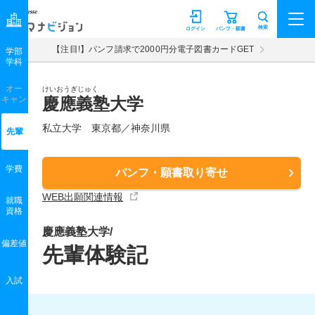
マナビジョン
検索
ログイン
パンフ・願書
【注目!】パンフ請求で2000円分電子図書カードGET
学部
学科
オー
けいおうぎじゅく
キャン
慶應義塾大学
私立大学 東京都／神奈川県
先輩
学費
パンフ・願書取り寄せ
WEB出願関連情報
就職
資格
慶應義塾大学/
偏差値
先輩体験記
入試