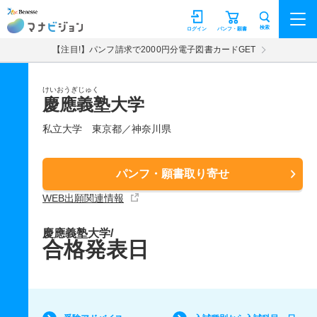
マナビジョン
検索
ログイン
パンフ・願書
【注目!】パンフ請求で2000円分電子図書カードGET
けいおうぎじゅく
慶應義塾大学
私立大学
東京都／神奈川県
パンフ・願書取り寄せ
WEB出願関連情報
慶應義塾大学/
合格発表日