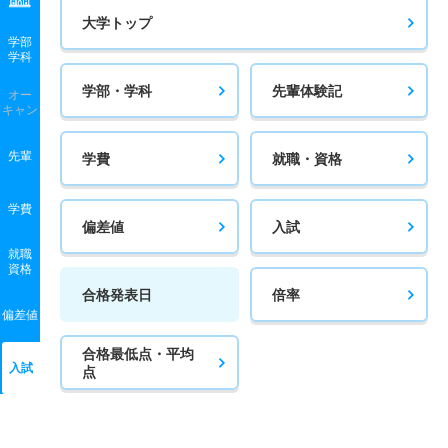
大学トップ
学部
学科
学部・学科
先輩体験記
オー
キャン
先輩
学費
就職・資格
学費
偏差値
入試
就職
資格
合格発表日
倍率
偏差値
合格最低点・平均
入試
点