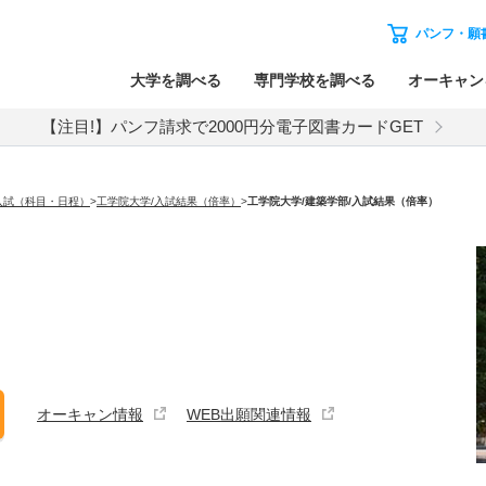
パンフ・願
大学を調べる
専門学校を調べる
オーキャン
【注目!】パンフ請求で2000円分電子図書カードGET
入試（科目・日程）
>
工学院大学/入試結果（倍率）
>
工学院大学
/建築学部/入試結果（倍率）
オーキャン情報
WEB出願関連情報