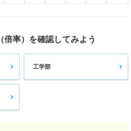
11倍
2.30倍
11人
11人
1人
－
3.80倍
3.40倍
493人
493人
130人
54.90
（倍率）を確認してみよう
3.80倍
3.40倍
493人
493人
130人
56
工学部
10倍
1.60倍
10人
10人
1人
－
12.50倍
19.50倍
25人
25人
2人
58.40