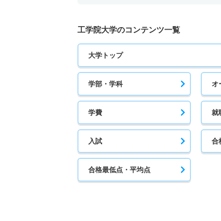
17人
工学院大学のコンテンツ一覧
まちづくり学科 一般 共テ 前期日程４教科
大学トップ
17人
まちづくり学科 一般 ニ 後期日程
学部・学科
オ
8人
学費
就
建築学科 一般 英語外部利用日程
入試
合
6人
建築学科 一般 Ａ日程前期
合格最低点・平均点
39人
建築学科 一般 Ｓ日程全学統一