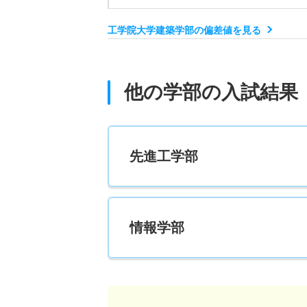
6人
工学院大学建築学部の偏差値を見る
学部総合 一般 共テ 前期日程３教科型
16人
他の学部の入試結果
学部総合 一般 共テ 前期日程４教科型
16人
先進工学部
学部総合 一般 ニ 後期日程
8人
情報学部
まちづくり学科 一般 英語外部利用日程
6人
まちづくり学科 一般 Ａ日程前期