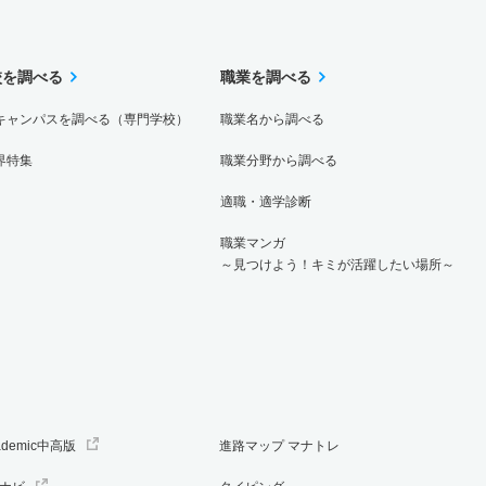
7.40倍
5.60倍
328人
318人
43人
58.10
校を調べる
職業を調べる
キャンパスを調べる（専門学校）
職業名から調べる
8倍
3.70倍
126人
112人
14人
－
界特集
職業分野から調べる
適職・適学診断
8倍
3.70倍
126人
112人
14人
－
職業マンガ
～見つけよう！キミが活躍したい場所～
12倍
3.40倍
51人
48人
4人
－
2.90倍
2.70倍
872人
872人
299人
57.20
ademic中高版
進路マップ マナトレ