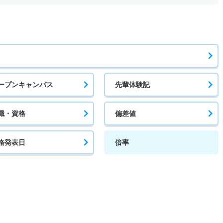
3倍
2.90倍
442人
442人
147人
57.20
型
3倍
2.90倍
442人
442人
147人
57.10
ープンキャンパス
先輩体験記
3倍
2.50倍
6人
6人
2人
－
職・資格
偏差値
格発表日
倍率
11.40倍
11.90倍
108人
103人
9人
52.80
9.40倍
6倍
673人
621人
66人
56.30