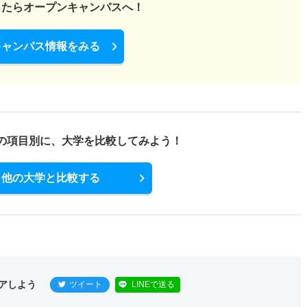
ったら
オープンキャンパスへ！
17.30倍
8.90倍
296人
276人
16人
59.70
キャンパス情報をみる
10.20倍
7.70倍
127人
122人
12人
60.70
4.40倍
6.30倍
24人
22人
5人
－
の項目別に、
大学を比較してみよう！
他の大学と比較する
4.40倍
6.30倍
24人
22人
5人
－
9倍
4倍
11人
9人
1人
－
アしよう
ツイート
LINEで送る
型