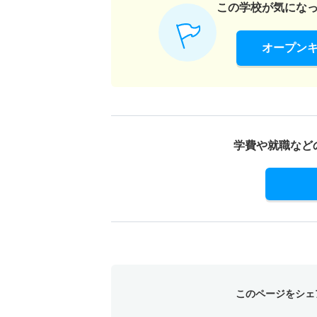
この学校が気にな
14人
まちづくり学科 一般 Ｓ日程全学統一
オープン
7人
まちづくり学科 一般 Ｂ日程中期プラス型
20人
学費や就職など
まちづくり学科 一般 Ｂ日程中期本学型
20人
まちづくり学科 一般 Ｍ日程後期
6人
このページをシェ
まちづくり学科 一般 共テ 前期日程３教科