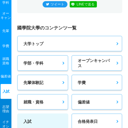
学科
ツイート
LINEで送る
オー
キャン
國學院大學のコンテンツ一覧
先輩
大学トップ
学費
就職
オープンキャンパ
学部・学科
資格
ス
偏差値
先輩体験記
学費
入試
就職・資格
偏差値
志望
理由
入試
合格発表日
イチ
オシ