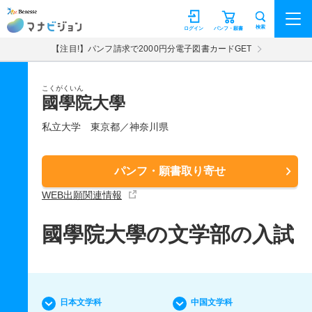
マナビジョン
検索
ログイン
パンフ・願書
【注目!】パンフ請求で2000円分電子図書カードGET
こくがくいん
國學院大學
私立大学
東京都／神奈川県
パンフ・願書取り寄せ
WEB出願関連情報
國學院大學の文学部の入試
日本文学科
中国文学科