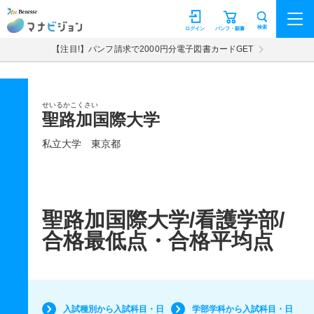
マナビジョン
検索
ログイン
パンフ・願書
【注目!】パンフ請求で2000円分電子図書カードGET
せいるかこくさい
聖路加国際大学
私立大学
東京都
聖路加国際大学/看護学部/
合格最低点・合格平均点
入試種別から入試科目・日
学部学科から入試科目・日