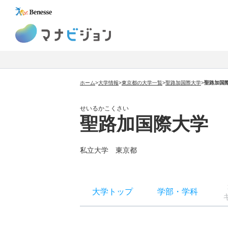
マナビジョン
ホーム
>
大学情報
>
東京都の大学一覧
>
聖路加国際大学
>
聖路加国
せいるかこくさい
聖路加国際大学
私立大学
東京都
大学トップ
学部
・
学科