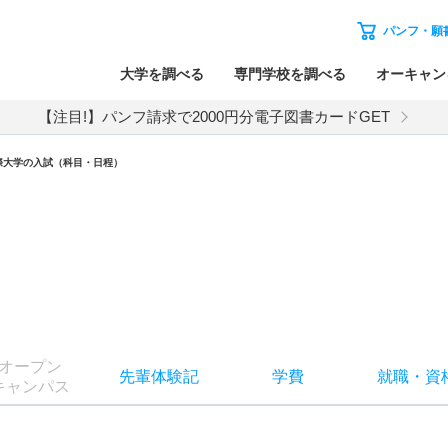
パンフ・願
大学を調べる
専門学校を調べる
オーキャン
【注目!】パンフ請求で2000円分電子図書カードGET
際大学
の入試（科目・日程）
オー
プン
先輩
体験記
学費
就職
・
資
キャン
パス