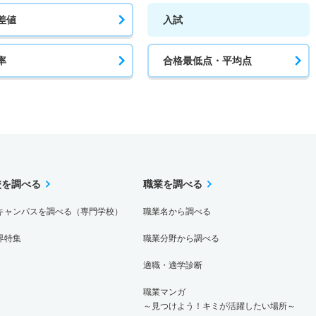
差値
入試
率
合格最低点・平均点
校を調べる
職業を調べる
キャンパスを調べる（専門学校）
職業名から調べる
界特集
職業分野から調べる
適職・適学診断
職業マンガ
～見つけよう！キミが活躍したい場所～