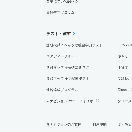
留学について調べる
高校生向けコラム
テスト・教材
進研模試／ベネッセ総合学力テスト
GPS-Ac
スタディーサポート
キャリア
進路マップ 基礎力診断テスト
小論文・
進路マップ 実力診断テスト
受験レポ
進路達成プログラム
Classi
マナビジョン ポートフォリオ
グロース
マナビジョンのご案内
利用規約
よくある