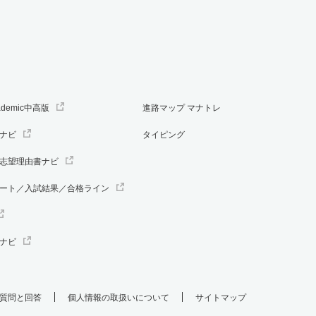
ademic中高版
進路マップ マナトレ
ナビ
タイピング
志望理由書ナビ
ート／入試結果／合格ライン
ナビ
質問と回答
個人情報の取扱いについて
サイトマップ