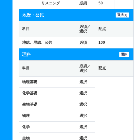
リスニング
必須
50
地歴・公民
選択(1)
必須／
科目
配点
選択
地総、歴総、公共
必須
100
理科
選択
必須／
科目
配点
選択
物理基礎
選択
化学基礎
選択
生物基礎
選択
物理
選択
化学
選択
生物
選択