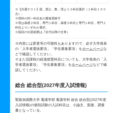
※【共通テスト】国，歴公，数，理より２科目選択（１科目１００
点）。
※理科の同一科目名の重複受験可
※理は基礎２科目，専門１科目，基礎２科目と専門１科目，専門２
科目よりいずれか選択。
※国語の出題範囲は､｢近代以降の文章｣
※内容には変更等の可能性もありますので、必ず大学発表
の「入学者選抜要項」「学生募集要項」を
ホームページ
な
どで確認してください。
※また旧課程の経過措置科目についても、大学発表の「入
学者選抜要項」「学生募集要項」を
ホームページ
などで確
認してください。
総合 総合型(2027年度入試情報)
聖路加国際大学 看護学部 看護学科 総合 総合型(2027年度
入試情報)の個別試験の入試科目は、小論文、面接、調査
書となっている。