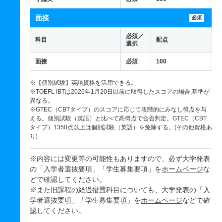
面接
必須
必須／
科目
配点
選択
面接
必須
100
※【個別試験】英語資格を活用できる。
※TOEFL iBTは2026年1月20日以前に取得したスコアの場合,基準が
異なる。
※GTEC（CBTタイプ）のスコアに応じて段階的にみなし得点を与
える。個別試験（英語）と比べて高得点で合否判定。GTEC（CBT
タイプ）1350点以上は個別試験（英語）を免除する。(その他資格あ
り)
※内容には変更等の可能性もありますので、必ず大学発表
の「入学者選抜要項」「学生募集要項」を
ホームページ
な
どで確認してください。
※また旧課程の経過措置科目についても、大学発表の「入
学者選抜要項」「学生募集要項」を
ホームページ
などで確
認してください。