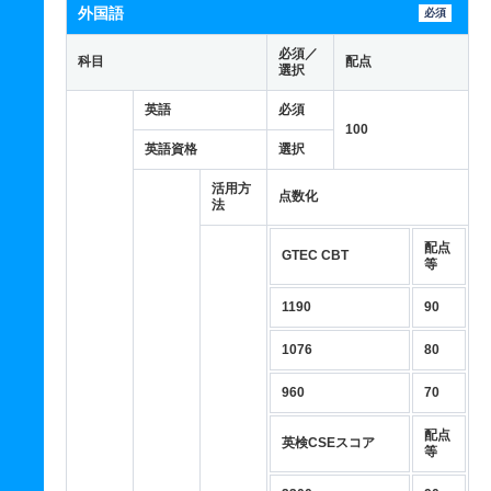
外国語
必須
必須／
科目
配点
選択
英語
必須
100
英語資格
選択
活用方
点数化
法
配点
GTEC CBT
等
1190
90
1076
80
960
70
配点
英検CSEスコア
等