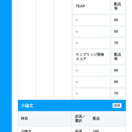
配点
TEAP
等
○
90
○
80
○
70
ケンブリッジ英検
配点
スコア
等
○
90
○
80
○
70
小論文
必須
必須／
科目
配点
選択
小論文
必須
100