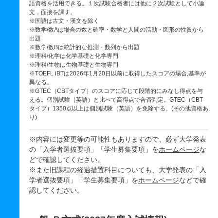
語資格を活用できる。１次試験合格者には他に２次試験として小論
文，面接を課す。
※国語は古文・漢文を除く
※数学/数Aは場合の数と確率・数学と人間の活動・図形の性質から
出題
※数学/数Bは統計的な推測・数列から出題
※理科/化学は化学基礎と化学専門
※理科/生物は生物基礎と生物専門
※TOEFL iBTは2026年1月20日以前に取得したスコアの場合,基準が
異なる。
※GTEC（CBTタイプ）のスコアに応じて段階的にみなし得点を与
える。個別試験（英語）と比べて高得点で合否判定。GTEC（CBT
タイプ）1350点以上は個別試験（英語）を免除する。(その他資格あ
り)
※内容には変更等の可能性もありますので、必ず大学発表
の「入学者選抜要項」「学生募集要項」を
ホームページ
な
どで確認してください。
※また旧課程の経過措置科目についても、大学発表の「入
学者選抜要項」「学生募集要項」を
ホームページ
などで確
認してください。