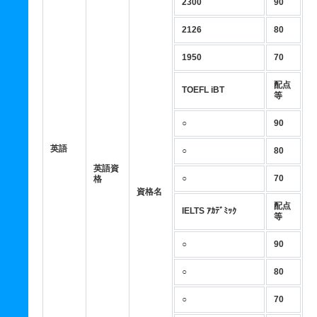
2300
90
2126
80
1950
70
配点
TOEFL iBT
等
○
90
英語
○
80
英語資
○
70
格
資格名
配点
IELTS ｱｶﾃﾞﾐｯｸ
等
○
90
○
80
○
70