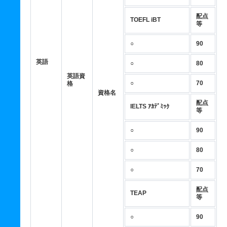
配点
TOEFL iBT
等
○
90
英語
○
80
英語資
○
70
格
資格名
配点
IELTS ｱｶﾃﾞﾐｯｸ
等
○
90
○
80
○
70
配点
TEAP
等
○
90