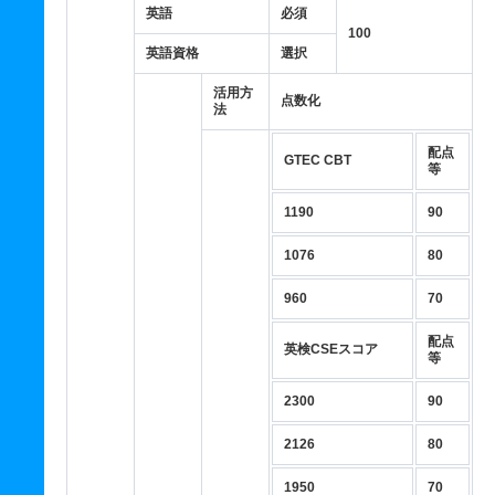
英語
必須
100
英語資格
選択
活用方
点数化
法
配点
GTEC CBT
等
1190
90
1076
80
960
70
配点
英検CSEスコア
等
2300
90
2126
80
1950
70