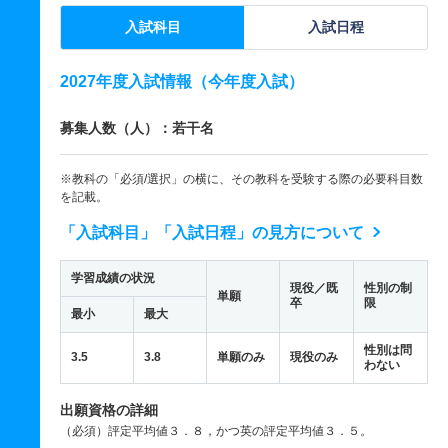
入試科目
入試日程
2027年度入試情報（今年度入試）
募集人数（人）：若干名
※教科の「必須/選択」の横に、その教科を受験する際の必要科目数
を記載。
「入試科目」「入試日程」の見方について
学習成績の状況
現役／既
性別の制
単願
卒
限
最小
最大
性別は問
3.5
3.8
単願のみ
現役のみ
わない
出願資格の詳細
（必須）評定平均値３．８，かつ英の評定平均値３．５。