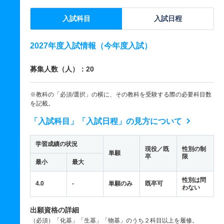
入試科目
入試日程
2027年度入試情報（今年度入試）
募集人数（人）：20
※教科の「必須/選択」の横に、その教科を受験する際の必要科目数
を記載。
「入試科目」「入試日程」の見方について
学習成績の状況
現役／既
性別の制
単願
卒
限
最小
最大
性別は問
4.0
-
単願のみ
既卒可
わない
出願資格の詳細
（必須）「化基」「生基」「物基」のうち２科目以上を履修。