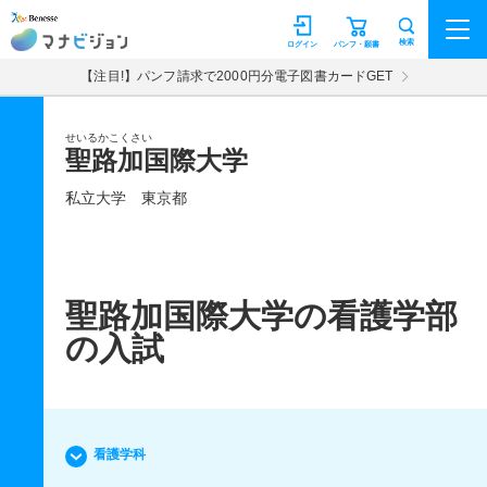
マナビジョン
検索
ログイン
パンフ・願書
【注目!】パンフ請求で2000円分電子図書カードGET
せいるかこくさい
聖路加国際大学
私立大学
東京都
聖路加国際大学の看護学部
の入試
看護学科