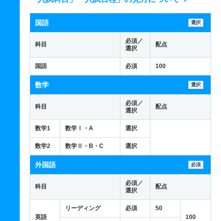
国語
選択
必須／
科目
配点
選択
国語
必須
100
数学
選択
必須／
科目
配点
選択
数学1
数学Ⅰ・A
選択
数学2
数学Ⅱ・B・C
選択
外国語
必須
必須／
科目
配点
選択
リーディング
必須
50
英語
100