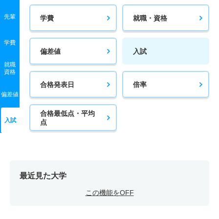
先輩
学費
就職・資格
学費
偏差値
入試
就職
資格
合格発表日
倍率
偏差値
合格最低点・平均
入試
点
最近見た大学
この機能をOFF