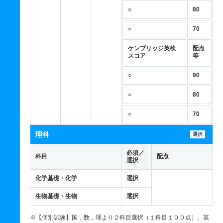
○
80
○
70
ケンブリッジ英検
配点
スコア
等
○
90
○
80
○
70
理科
選択
必須／
科目
配点
選択
化学基礎・化学
選択
生物基礎・生物
選択
※【個別試験】国，数，理より２科目選択（１科目１００点）。英