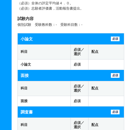
（必須）全体の評定平均値４．０。
（必須）志願者評価書，活動報告書提出。
試験内容
個別試験 受験教科数：- 受験科目数：-
小論文
必須
必須／
科目
配点
選択
小論文
必須
面接
必須
必須／
科目
配点
選択
面接
必須
調査書
必須
必須／
科目
配点
選択