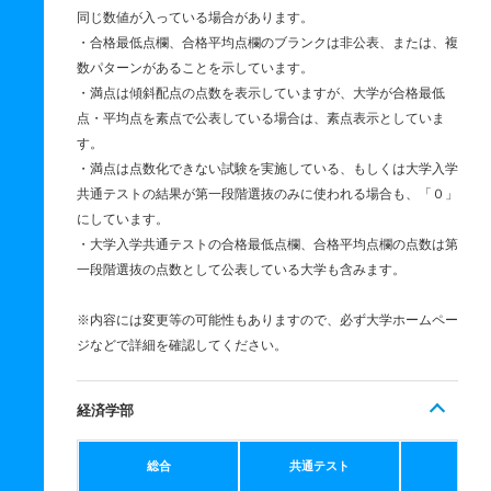
同じ数値が入っている場合があります。
・合格最低点欄、合格平均点欄のブランクは非公表、または、複
数パターンがあることを示しています。
・満点は傾斜配点の点数を表示していますが、大学が合格最低
点・平均点を素点で公表している場合は、素点表示としていま
す。
・満点は点数化できない試験を実施している、もしくは大学入学
共通テストの結果が第一段階選抜のみに使われる場合も、「０」
にしています。
・大学入学共通テストの合格最低点欄、合格平均点欄の点数は第
一段階選抜の点数として公表している大学も含みます。
※内容には変更等の可能性もありますので、必ず大学ホームペー
ジなどで詳細を確認してください。
経済学部
総合
共通テスト
個別