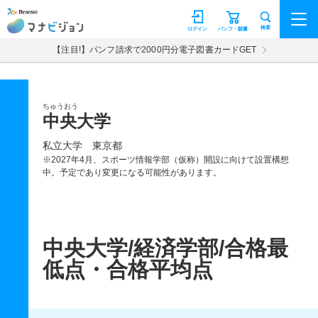
マナビジョン
検索
ログイン
パンフ・願書
【注目!】パンフ請求で2000円分電子図書カードGET
ちゅうおう
中央大学
私立大学
東京都
※2027年4月、スポーツ情報学部（仮称）開設に向けて設置構想
中。予定であり変更になる可能性があります。
中央大学/経済学部/合格最
低点・合格平均点