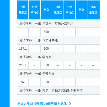
合格
合格
合格
合格
合格
合
満点
満点
最低点
平均点
最低点
平均点
最低点
平均
経済学科 一般 学部別Ⅰ英語外部利用
－
－
350
－
－
－
－
－
経済学科 一般 ５学部共通
187.1
－
300
－
－
－
－
－
経済学科 一般 学部別Ⅰ
246.1
－
350
－
－
－
－
－
経済学科 一般 学部別Ⅱ
242
－
350
－
－
－
－
－
経済学科 一般 共テ 単独方式前期３教科型
－
－
700
－
－
－
－
－
中央大学経済学部の偏差値を見る