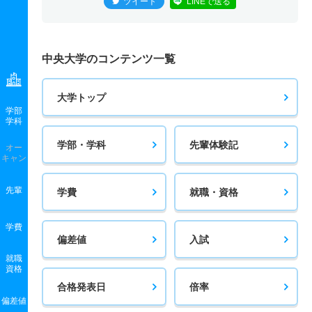
ツイート
LINEで送る
中央大学のコンテンツ一覧
大学トップ
学部
学科
学部・学科
先輩体験記
オー
キャン
先輩
学費
就職・資格
学費
偏差値
入試
就職
資格
合格発表日
倍率
偏差値