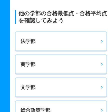
経済学科 一般 共テ 単独方式前期４教科型
－
－
900
－
－
－
－
－
他の学部の合格最低点・合格平均点
経済学科 一般 ニ 単独方式後期
を確認してみよう
－
－
700
－
－
－
－
－
法学部
商学部
文学部
総合政策学部