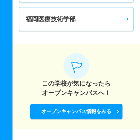
外国語学科／スペイン語コース 一般 Ⅲ期
－
－
300
－
－
－
－
－
福岡医療技術学部
外国語学科／スペイン語コース 一般 共テ 前期
－
－
300
－
－
－
－
－
外国語学科／スペイン語コース 一般 ニ 後期
－
－
300
－
－
－
－
－
外国語学科／中国語コース 一般 Ⅰ期
－
－
300
－
－
－
－
－
この学校が気になったら
外国語学科／中国語コース 一般 Ⅱ期
オープンキャンパスへ！
－
－
300
－
－
－
－
－
外国語学科／中国語コース 一般 Ⅲ期
オープンキャンパス情報をみる
－
－
300
－
－
－
－
－
外国語学科／中国語コース 一般 共テ 前期