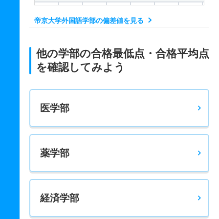
－
－
300
－
－
－
－
－
帝京大学外国語学部の偏差値を見る
外国語学科／ドイツ語コース 一般 Ⅰ期
－
－
300
－
－
－
－
－
他の学部の合格最低点・合格平均点
外国語学科／ドイツ語コース 一般 Ⅱ期
を確認してみよう
－
－
300
－
－
－
－
－
外国語学科／ドイツ語コース 一般 Ⅲ期
医学部
－
－
300
－
－
－
－
－
外国語学科／ドイツ語コース 一般 共テ 前期
－
－
300
－
－
－
－
－
薬学部
外国語学科／ドイツ語コース 一般 ニ 後期
－
－
300
－
－
－
－
－
経済学部
外国語学科／フランス語コース 一般 Ⅰ期
－
－
300
－
－
－
－
－