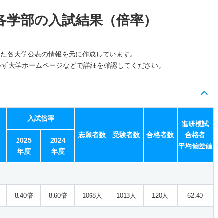
各学部の入試結果（倍率）
した各大学公表の情報を元に作成しています。
必ず大学ホームページなどで詳細を確認してください。
入試倍率
進研模試
志願者数
受験者数
合格者数
合格者
2025
2024
平均偏差値
年度
年度
8.40倍
8.60倍
1068人
1013人
120人
62.40