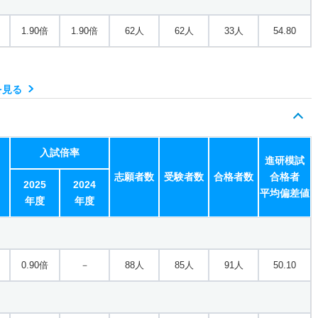
1.90倍
1.90倍
62人
62人
33人
54.80
を見る
入試倍率
進研模試
志願者数
受験者数
合格者数
合格者
2025
2024
平均偏差値
年度
年度
0.90倍
－
88人
85人
91人
50.10