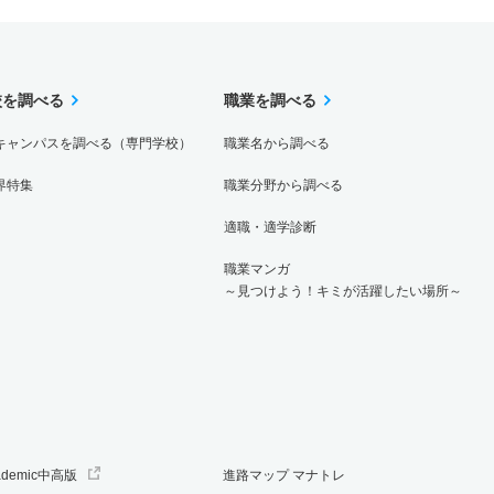
校を調べる
職業を調べる
キャンパスを調べる（専門学校）
職業名から調べる
界特集
職業分野から調べる
適職・適学診断
職業マンガ
～見つけよう！キミが活躍したい場所～
ademic中高版
進路マップ マナトレ