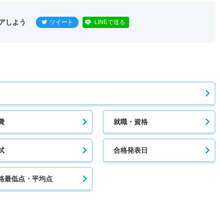
アしよう
ツイート
LINEで送る
費
就職・資格
試
合格発表日
格最低点・平均点