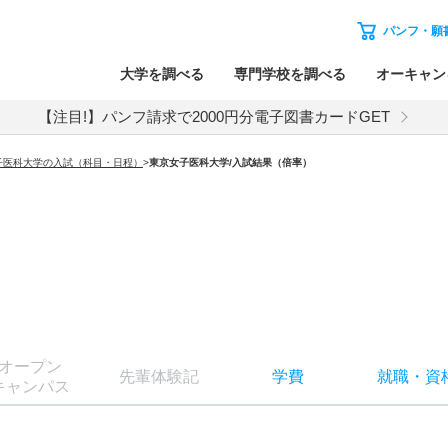
パンフ・願
大学を調べる
専門学校を調べる
オーキャン
【注目!】パンフ請求で2000円分電子図書カードGET
子医科大学の入試（科目・日程）
>
東京女子医科大学
/入試結果（倍率）
オー
プン
先輩
体験記
学費
就職
・
資
キャン
パス