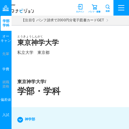
マナビジョン
検索
ログイン
パンフ・願書
【注目!】パンフ請求で2000円分電子図書カードGET
学部
学科
オー
とうきょうしんがく
キャン
東京神学大学
私立大学 東京都
先輩
学費
東京神学大学/
就職
資格
学部・学科
偏差値
入試
神学部