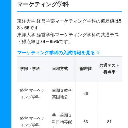
マーケティング学科
東洋大学 経営学部マーケティング学科の偏差値は
5
8～66
です。
東洋大学 経営学部マーケティング学科の共通テス
ト得点率は
79～85%
です。
マーケティング学科の入試情報を見る
共通テスト
学部・学科
日程方式
偏差値
得点率
経営 マーケテ
前期３教科
66
-
ィング学科
英国地公
共・前期３
経営 マーケテ
科目均等配
66
81
ィング学科