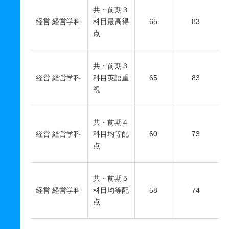
共・前期３
経営 経営学科
科目最高得
65
83
点
共・前期３
経営 経営学科
科目英語重
65
83
視
共・前期４
経営 経営学科
科目均等配
60
73
点
共・前期５
経営 経営学科
科目均等配
58
74
点