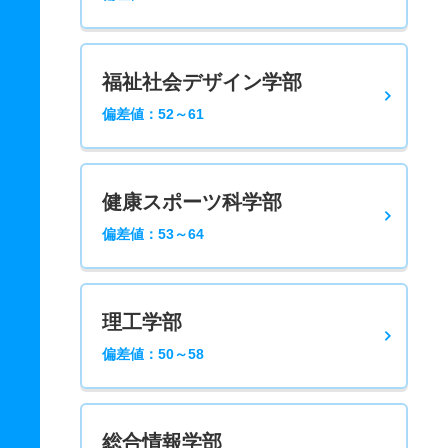
福祉社会デザイン学部
偏差値：52～61
健康スポーツ科学部
偏差値：53～64
理工学部
偏差値：50～58
総合情報学部