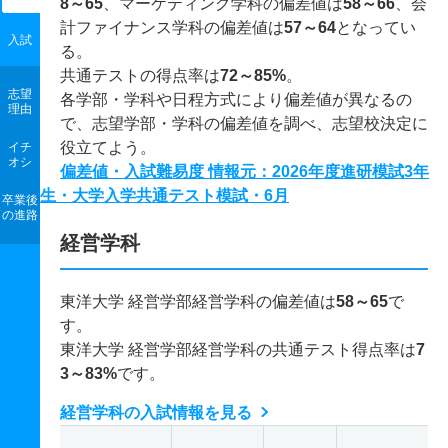
8～65
、マーケティング学科の偏差値は
58～66
、会
計ファイナンス学科の偏差値は
57～64
となってい
入試
る。
共通テストの得点率は
72～85%
。
志望
各学部・学科や日程方式により偏差値が異なるの
理由
で、志望学部・学科の偏差値を調べ、志望校決定に
役立てよう。
イチ
オシ
偏差値・入試難易度 情報元：2026年度進研模試3年
生・大学入学共通テスト模試・6月
卒業後
の進路
経営学科
東洋大学 経営学部経営学科の偏差値は
58～65
で
す。
東洋大学 経営学部経営学科の共通テスト得点率は
7
3～83%
です。
経営学科の入試情報を見る