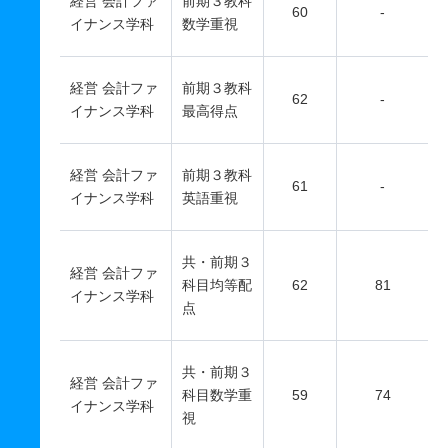
経営 会計ファ
前期３教科
60
-
イナンス学科
数学重視
経営 会計ファ
前期３教科
62
-
イナンス学科
最高得点
経営 会計ファ
前期３教科
61
-
イナンス学科
英語重視
共・前期３
経営 会計ファ
科目均等配
62
81
イナンス学科
点
共・前期３
経営 会計ファ
科目数学重
59
74
イナンス学科
視